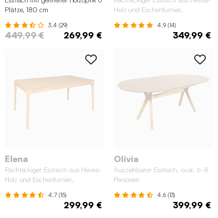
Plätze, 180 cm
Holz und Eschenfurnier,
naturfarben
3.4 (29)
4.9 (14)
449,99 €
269,99 €
349,99 €
Elena
Olivia
Rechteckiger Esstisch aus Hevea-
Ausziehbarer Esstisch, oval, 6-8
Holz und Eschenfurnier,
Personen
naturfarben
4.7 (15)
4.6 (13)
299,99 €
399,99 €