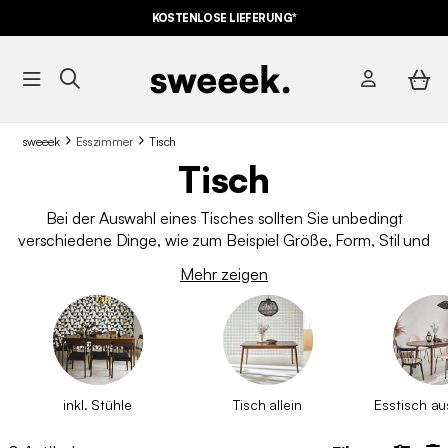
KOSTENLOSE LIEFERUNG*
sweeek
Esszimmer
Tisch
Tisch
Bei der Auswahl eines Tisches sollten Sie unbedingt
verschiedene Dinge, wie zum Beispiel Größe, Form, Stil und
Farbe beachten. Denken Sie auch darüber nach, wie Sie den
Mehr zeigen
Tisch verwenden werden und welchen Platz er in Ihrer
Wohnung einnehmen wird. Wenn Sie diese einfachen Tipps
befolgen, können Sie den perfekten Tisch für Ihr Haus, der
perfekt auf Ihre Bedürfnisse zugeschnitten ist, finden.
inkl. Stühle
Tisch allein
Esstisch au