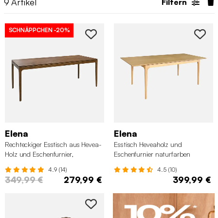
9
Artikel
Filtern
SCHNÄPPCHEN
-20%
Elena
Elena
Rechteckiger Esstisch aus Hevea-
Esstisch Heveaholz und
Holz und Eschenfurnier,
Eschenfurnier naturfarben
nussbaumfarben
4.9 (14)
4.5 (10)
349,99 €
279,99 €
399,99 €