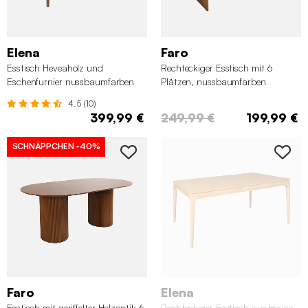
Elena
Faro
Esstisch Heveaholz und
Rechteckiger Esstisch mit 6
Eschenfurnier nussbaumfarben
Plätzen, nussbaumfarben
4.5 (10)
399,99 €
249,99 €
199,99 €
SCHNÄPPCHEN
-40%
Faro
Elena
Esstisch mit geriffelter Holzoptik 6
Rechteckiger Esstisch aus Hevea-