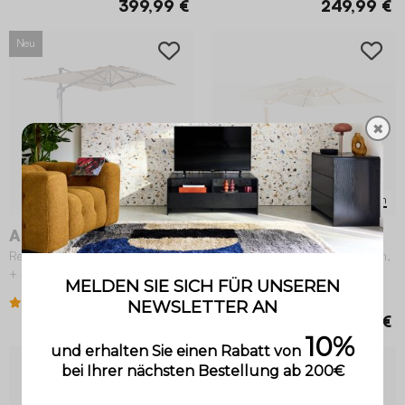
399,99 €
249,99 €
Neu
✖
4 Varianten
2 Varianten
Antibes
Wimereux
Rechteckiger Ampelschirm 2x3 m
Rechteckiger Ampelschirm 3x4m,
+ 4 Ballastplatten 50 x 50 cm
Mast in Holzoptik
1 (1)
4.1 (47)
209,99 €
259,99 €
Neu