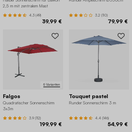
2,5 m mit zentralem Mast
4.3 (49)
3.2 (110)
39,99 €
79,99 €
6 Varianten
Falgos
Touquet pastel
Quadratischer Sonnenschirm
Runder Sonnenschirm 3 m
3x3m
3.9 (112)
4.4 (146)
199,99 €
54,99 €