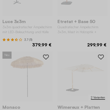
Luce 3x3m
Etretat + Base 50
3x3m quadratischer Ampelschirm
Quadratischer Ampelschirm
mit LED-Beleuchtung und Hülle
3x3m, Mast in Holzoptik +
beschwerbare Platten 50x50cm
3.7 (11)
379,99 €
299,99 €
Neu
2 Varianten
Monaco
Wimereux + Platten