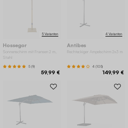
5 Varianten
4 Varianten
Hossegor
Antibes
Sonnenschirm mit Fransen 2 m,
Rechteckiger Ampelschirm 2x3 m
Stahl
5 (9)
4 (105)
59,99 €
149,99 €