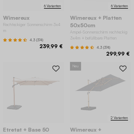
6 Varianten
6 Varianten
Wimereux
Wimereux + Platten
Rechteckiger Sonnenschirm 3x4
50x50cm
m
Ampel-Sonnenschirm rechteckig
3x4m + befüllbare Platten
4.3 (374)
50x50cm
239,99 €
4.3 (374)
299,99 €
Neu
2 Varianten
Etretat + Base 50
Wimereux +