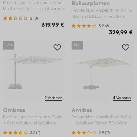
Rechteckiger Ampelschirm 3x4m,
Ballastplatten
Mast in Holzoptik + beschwerbare
Rechteckiger Ampelschirm 3x4m,
Platten 50x50cm
Mast im Holzlook + befüllbare
2 (8)
Ballastplatten 50x50cm
319,99 €
3.8 (6)
329,99 €
Neu
Neu
2 Varianten
4 Varianten
Ombrea
Antibes
Rechteckiger Ampelschirm 3x4m
Rechteckiger Ampelschirm 3x4m
+ Schutzhülle und befüllbare
+ befüllbare Platten 50x50cm
Platten 98x98cm
3.3 (4)
2.9 (17)