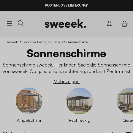
10% RABATT
AUF DER SCHNÄPPCHEN* MIT DEM CODE
KOSTENLOSE LIEFERUNG*
SUMMER10
sweeek
Sonnenschirme, Pavillon
Sonnenschirme
Sonnenschirme
Sonnenschirme sweeek. Hier finden Sacie die Sonnenschirme
von sweeek. Ob
quadratisch
,
rechteckig
, rund, mit Zentralmast
oder als
Ampelschirm
, dieses Sortiment wird Ihre Erwartungen
Mehr zeigen
voll erfüllen. sweeek garantiert schnelle Lieferung und niedrige
Preise.
Ampelschirm
Rechteckig
Gera