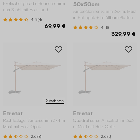
Exotischer gerader Sonnenschirm
50x50cm
aus Stahl mit Holz- und
Ampel-Sonnenschirm 3x4m, Mast
Strohimitation
in Holzoptik + befüllbare Platten
4.3 (4)
50x50cm
69,99 €
4 (11)
329,99 €
2 Varianten
Etretat
Etretat
Rechteckiger Ampelschirm 3x4 m
Quadratischer Ampelschirm 3x3
Mast mit Holz-Optik
m Mast mit Holz-Optik
2.6 (8)
2.6 (5)