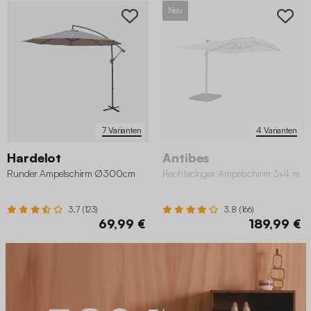
Neu
7 Varianten
4 Varianten
Hardelot
Antibes
Runder Ampelschirm Ø300cm
Rechteckiger Ampelschirm 3x4 m
3.7 (123)
3.8 (166)
69,99 €
189,99 €