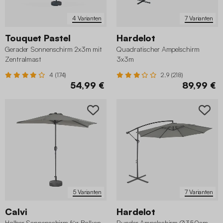
4 Varianten
7 Varianten
Touquet Pastel
Hardelot
Gerader Sonnenschirm 2x3m mit
Quadratischer Ampelschirm
Zentralmast
3x3m
4 (174)
2.9 (218)
54,99 €
89,99 €
5 Varianten
7 Varianten
Calvi
Hardelot
Halber Sonnenschirm für Balkon
Runder Ampelschirm Ø350cm