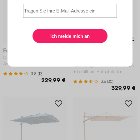
2 Varianten
6 Varianten
Falgos
Wimereux +
Quadratischer Ampelschirm
Ballastplatten
3x3m, Mast in Holzoptik
Rechteckiger Ampelschirm 3x4m
+ befüllbare Ballastplatten
3.8 (19)
50x50cm
229,99 €
3.6 (30)
329,99 €