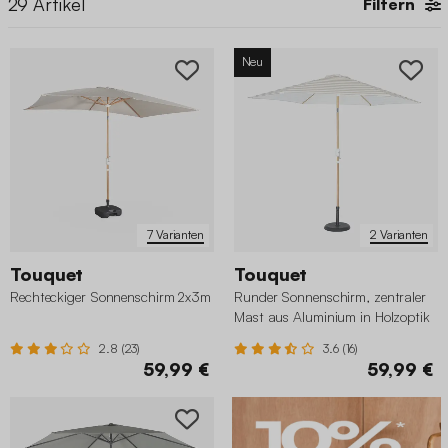
29
Artikel
Filtern
Neu
7 Varianten
2 Varianten
Touquet
Touquet
Rechteckiger Sonnenschirm 2x3m
Runder Sonnenschirm, zentraler
Mast aus Aluminium in Holzoptik
2.8 (23)
3.6 (16)
59,99 €
59,99 €