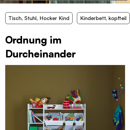
Tipibett
und
Bett Haus
, Nachtkästchen,
Aufbewahrungsmöbel
. Mit einem modernen Design,
aus naturbelassenem Holz oder in hellen Farben. Sie
Tisch, Stuhl, Hocker Kind
Kinderbett, kopfteil
werden garantiert die passenden
Kindermöbel
zum
Bestpreis!
Ordnung im
Durcheinander