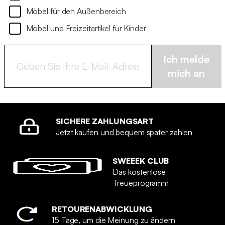
Möbel für den Außenbereich
Möbel und Freizeitartikel für Kinder
Ich melde
mich an
SICHERE ZAHLUNGSART
Jetzt kaufen und bequem später zahlen
SWEEEK CLUB
Das kostenlose
Treueprogramm
RETOURENABWICKLUNG
15 Tage, um die Meinung zu ändern