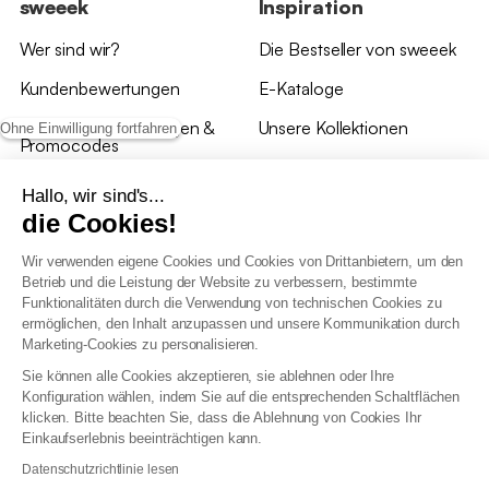
sweeek
Inspiration
Wer sind wir?
Die Bestseller von sweeek
Kundenbewertungen
E-Kataloge
*Angebotsbedingungen &
Unsere Kollektionen
Ohne Einwilligung fortfahren
Promocodes
Bewertungen von sweeek
Hallo, wir sind's...
die Cookies!
Unsere Geschäfte
Wir verwenden eigene Cookies und Cookies von Drittanbietern, um den
Betrieb und die Leistung der Website zu verbessern, bestimmte
Funktionalitäten durch die Verwendung von technischen Cookies zu
ermöglichen, den Inhalt anzupassen und unsere Kommunikation durch
Marketing-Cookies zu personalisieren.
Allgemeine Geschäftsbedingungen
Sie können alle Cookies akzeptieren, sie ablehnen oder Ihre
AGB Treueprogramm
Konfiguration wählen, indem Sie auf die entsprechenden Schaltflächen
Datenschutzrichtlinien
klicken. Bitte beachten Sie, dass die Ablehnung von Cookies Ihr
Allgemeine Geschäftsbedingungen für Geschäftskunden
Einkaufserlebnis beeinträchtigen kann.
Erklärung zur Barrierefreiheit
Datenschutzrichtlinie lesen