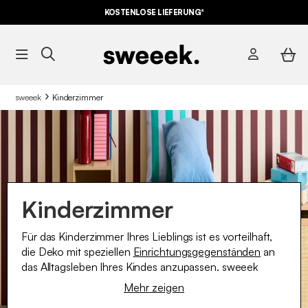
KOSTENLOSE LIEFERUNG*
sweeek
Kinderzimmer
Kinderzimmer
Für das Kinderzimmer Ihres Lieblings ist es vorteilhaft,
die Deko mit speziellen
Einrichtungsgegenständen
an
das Alltagsleben Ihres Kindes anzupassen. sweeek
bietet Ihnen eine Auswahl an
Möbeln
in Kindergröße:
Mehr zeigen
Schreibtische,
Tisch
, Stühle und Hocker, Bett,