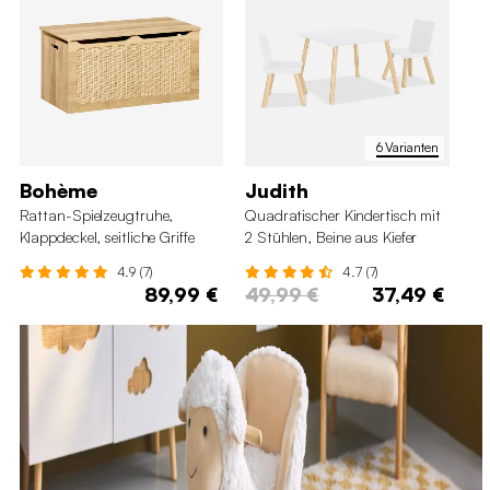
6 Varianten
Bohème
Judith
Ni
Rattan-Spielzeugtruhe,
Quadratischer Kindertisch mit
2e
Klappdeckel, seitliche Griffe
2 Stühlen, Beine aus Kiefer
mit
4.9 (7)
4.7 (7)
89,99 €
49,99 €
37,49 €
3