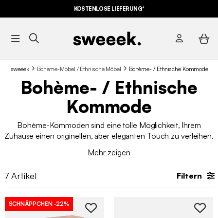
KOSTENLOSE LIEFERUNG*
sweeek
Bohème-Möbel / Ethnische Möbel
Bohème- / Ethnische Kommode
Bohème- / Ethnische
Kommode
Bohème-Kommoden sind eine tolle Möglichkeit, Ihrem
Zuhause einen originellen, aber eleganten Touch zu verleihen.
Diese Möbelstücke gibt es in einer Reihe von Farben und
Mehr zeigen
Stilen, die von traditionellen Holzmodellen bis hin zu
modernen Metalldesigns reichen. Sie bieten außerdem viel
7
Artikel
Filtern
Stauraum für Kleidung, Bücher und andere Gegenstände. Bei
sweeek finden Sie verschiedene Stile von
Kommoden zum
besten Preis
, damit Sie die richtige Wahl treffen können.
SCHNÄPPCHEN
-22%