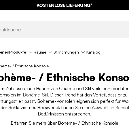
KOSTENLOSE LIEFERUNG*
eiten
Produkte
Räume
Stilrichtungen
Katalog
hème- / Ethnische Konsole
ohème- / Ethnische Konso
em Zuhause einen Hauch von Charme und Stil verleihen möchten
 Konsolen im
Bohème-Stil
. Dieser Trend hat den Vorteil, dass er zu 
chtungsstilen passt. Bohème-Konsolen eignen sich perfekt für W
der Schlafzimmer. Bei sweeek finden Sie eine
Auswahl an Konso
Bedürfnissen entsprechen.
Erfahren Sie mehr über Bohème- / Ethnische Konsole