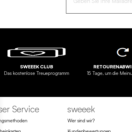
SWEEEK CLUB
RETOURENABW
Das kostenlose Treueprogramm
15 Tage, um die Mein
er Service
sweeek
ungsmethoden
Wer sind wir?
heinkarten
Kundenbewertungen