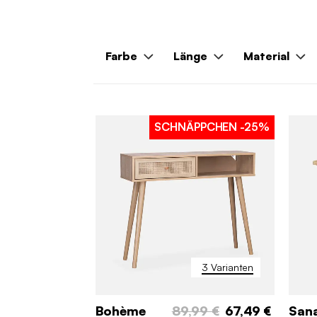
Farbe
Länge
Material
SCHNÄPPCHEN
-25%
3 Varianten
Bohème
89,99 €
67,49 €
San