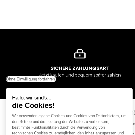
SICHERE ZAHLUNGSART
Jetzt kaufen und bequem später zahlen
Ohne Einwilligung fortfahren
Hallo, wir sind's...
die Cookies!
Hilfe & Kontakt
Uns
Wir verwenden eigene Cookies und Cookies von Drittanbietern, um
den Betrieb und die Leistung der Website zu verbessern,
Wo ist meine Bestellung?
Zahl
bestimmte Funktionalitäten durch die Verwendung von
technischen Cookies zu ermöglichen, den Inhalt anzupassen und
Retoure und Widerruf
Gutsc