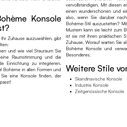
vervollständigen. Mit diesen 
einen wunderschönen und ein
Bohème Konsole
also, wenn Sie darüber nach
Bohème-Stil auszustatten? Mit
st?
Mustern kann sie leicht zum B
ist sie mit ihren praktischen
r Ihr Zuhause auszuwählen, gibt
Zuhause. Worauf warten Sie al
llten:
Bohème Konsole und verwan
hen und wie viel Stauraum Sie
Besonderes.
meine Raumstimmung und die
e Einrichtung zu integrieren.
Weitere Stile v
l Bohème in allen Formen und
 Sie eine Konsole finden, der
Skandinavische Konsole
passt!
Industrie Konsole
Zeitgenössische Konsole