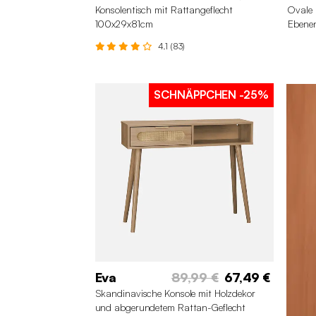
Konsolentisch mit Rattangeflecht
Ovale 
100x29x81cm
Ebene
4.1 (83)
SCHNÄPPCHEN
-25%
Eva
89,99 €
67,49 €
Skandinavische Konsole mit Holzdekor
und abgerundetem Rattan-Geflecht