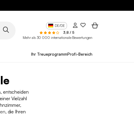
DE/DE
3,8 / 5
Mehr als 30 000 internationale Bewertungen
Ihr Treueprogramm
Profi-Bereich
le
, entscheiden
einer Vielzahl
ohnzimmer,
len
, die Ihren