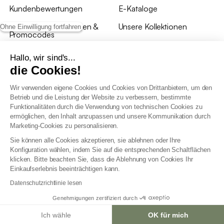
Kundenbewertungen
E-Kataloge
*Angebotsbedingungen &
Unsere Kollektionen
Ohne Einwilligung fortfahren
Promocodes
Bewertungen von sweeek
Hallo, wir sind's...
die Cookies!
Unsere Geschäfte
Wir verwenden eigene Cookies und Cookies von Drittanbietern, um den
Betrieb und die Leistung der Website zu verbessern, bestimmte
Funktionalitäten durch die Verwendung von technischen Cookies zu
ermöglichen, den Inhalt anzupassen und unsere Kommunikation durch
Marketing-Cookies zu personalisieren.
Allgemeine Geschäftsbedingungen
Sie können alle Cookies akzeptieren, sie ablehnen oder Ihre
AGB Treueprogramm
Konfiguration wählen, indem Sie auf die entsprechenden Schaltflächen
Datenschutzrichtlinien
klicken. Bitte beachten Sie, dass die Ablehnung von Cookies Ihr
Allgemeine Geschäftsbedingungen für Geschäftskunden
Einkaufserlebnis beeinträchtigen kann.
Erklärung zur Barrierefreiheit
Datenschutzrichtlinie lesen
Genehmigungen zertifiziert durch
Ich wähle
OK für mich