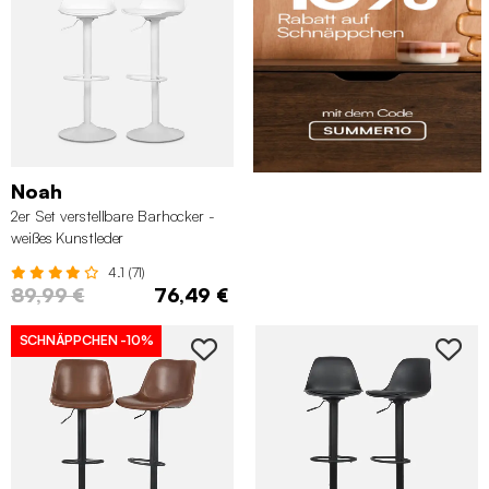
Noah
2er Set verstellbare Barhocker -
weißes Kunstleder
4.1 (71)
89,99 €
76,49 €
SCHNÄPPCHEN
-10%