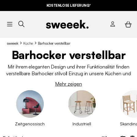
KOSTENLOSE LIEFERUNG*
sweeek
Küche
Barhocker verstellbar
Barhocker verstellbar
Mit ihrem eleganten Design und ihrer Funktionalität finden
verstellbare Barhocker stilvoll Einzug in unsere Küchen und
Esszimmer. Dank ihrer Höhenverstellbarkeit passen sie sich an
Mehr zeigen
alle Tische und Tresen an und bieten Komfort und Flexibilität
im Alltag. Modern und funktional verleihen sie Ihren geselligen
Räumen Charakter.
Zeitgenossisch
Industriell
Skandin