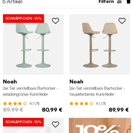
5
Artikel
Filtern
SCHNÄPPCHEN
-10%
Noah
Noah
2er Set verstellbare Barhocker -
2er-Set verstellbare Barhocker -
seladongrünes Kunstleder
taupefarbenes Kunstleder
4.1 (71)
4.1 (71)
89,99 €
80,99 €
89,99 €
SCHNÄPPCHEN
-15%