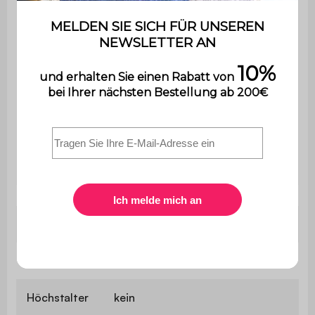
guten Halt
Kleiner Tipp: Um mehr
Stabilität und Sicherheit zu
garantieren, vergessen Sie
nicht, Ihr Trampolin mit einem
Verankerungsset am Boden
zu befestigen.
Größe
Ø370 cm
Mindestalter
3 Jahre
Höchstalter
kein