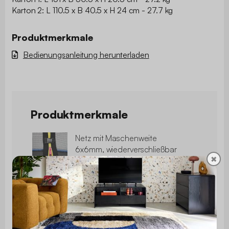
Karton 2: L 110.5 x B 40.5 x H 24 cm - 27.7 kg
Produktmerkmale
Bedienungsanleitung herunterladen
Produktmerkmale
Netz mit Maschenweite
6x6mm, wiederverschließbar
✖
mit Clips und Reißverschluss
Feuerverzinkte, konische
Federn
Geschweißte und
geschraubte T-Sektionen für