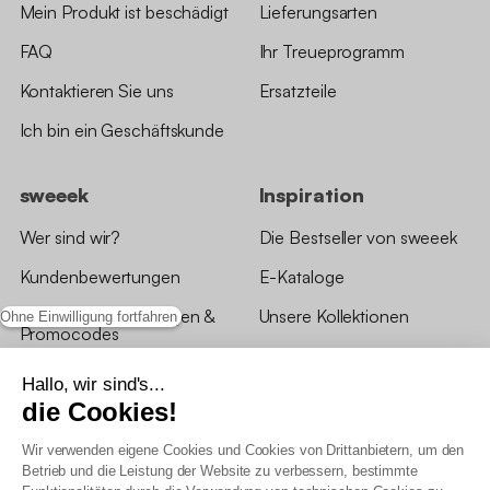
Mein Produkt ist beschädigt
Lieferungsarten
FAQ
Ihr Treueprogramm
Kontaktieren Sie uns
Ersatzteile
Ich bin ein Geschäftskunde
sweeek
Inspiration
Wer sind wir?
Die Bestseller von sweeek
Kundenbewertungen
E-Kataloge
*Angebotsbedingungen &
Unsere Kollektionen
Ohne Einwilligung fortfahren
Promocodes
Bewertungen von sweeek
Hallo, wir sind's...
die Cookies!
Unsere Geschäfte
Wir verwenden eigene Cookies und Cookies von Drittanbietern, um den
Betrieb und die Leistung der Website zu verbessern, bestimmte