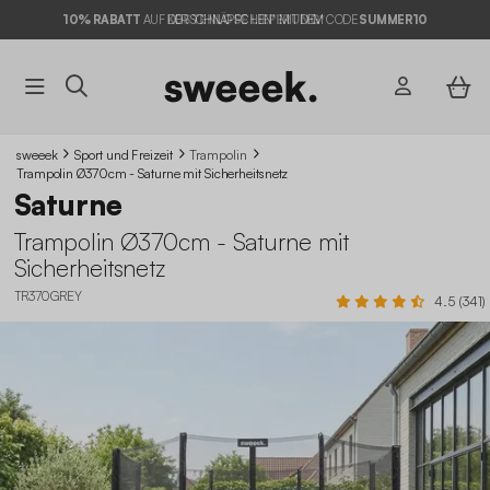
10% RABATT
AUF DER SCHNÄPPCHEN* MIT DEM CODE
SUMMER10
sweeek
Sport und Freizeit
Trampolin
Trampolin Ø370cm - Saturne mit Sicherheitsnetz
Saturne
Trampolin Ø370cm - Saturne mit
Sicherheitsnetz
TR370GREY
4.5 (341)