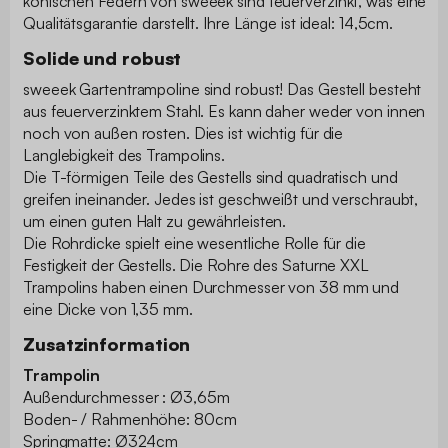
konischen Federn von sweeek sind feuerverzinkt, was eine
Qualitätsgarantie darstellt. Ihre Länge ist ideal: 14,5cm.
Solide und robust
sweeek Gartentrampoline sind robust! Das Gestell besteht
aus feuerverzinktem Stahl. Es kann daher weder von innen
noch von außen rosten. Dies ist wichtig für die
Langlebigkeit des Trampolins.
Die T-förmigen Teile des Gestells sind quadratisch und
greifen ineinander. Jedes ist geschweißt und verschraubt,
um einen guten Halt zu gewährleisten.
Die Rohrdicke spielt eine wesentliche Rolle für die
Festigkeit der Gestells. Die Rohre des Saturne XXL
Trampolins haben einen Durchmesser von 38 mm und
eine Dicke von 1,35 mm.
Zusatzinformation
Trampolin
Außendurchmesser : Ø3,65m
Boden- / Rahmenhöhe: 80cm
Springmatte: Ø324cm