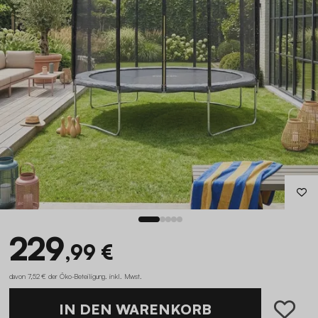
229
,99 €
davon 7,52 € der Öko-Beteiligung
.
inkl. Mwst.
IN DEN WARENKORB