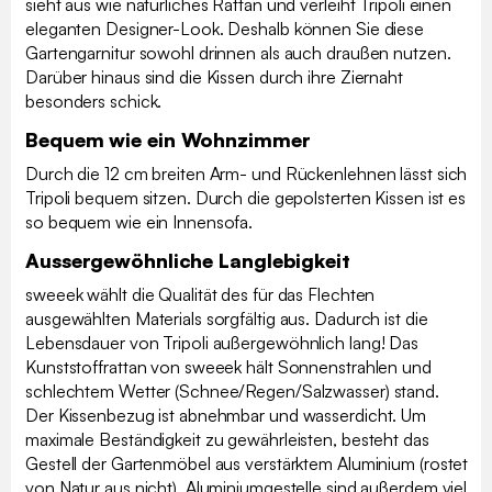
sieht aus wie natürliches Rattan und verleiht Tripoli einen
eleganten Designer-Look. Deshalb können Sie diese
Gartengarnitur sowohl drinnen als auch draußen nutzen.
Darüber hinaus sind die Kissen durch ihre Ziernaht
besonders schick.
Bequem wie ein Wohnzimmer
Durch die 12 cm breiten Arm- und Rückenlehnen lässt sich
Tripoli bequem sitzen. Durch die gepolsterten Kissen ist es
so bequem wie ein Innensofa.
Aussergewöhnliche Langlebigkeit
sweeek wählt die Qualität des für das Flechten
ausgewählten Materials sorgfältig aus. Dadurch ist die
Lebensdauer von Tripoli außergewöhnlich lang! Das
Kunststoffrattan von sweeek hält Sonnenstrahlen und
schlechtem Wetter (Schnee/Regen/Salzwasser) stand.
Der Kissenbezug ist abnehmbar und wasserdicht. Um
maximale Beständigkeit zu gewährleisten, besteht das
Gestell der Gartenmöbel aus verstärktem Aluminium (rostet
von Natur aus nicht). Aluminiumgestelle sind außerdem viel