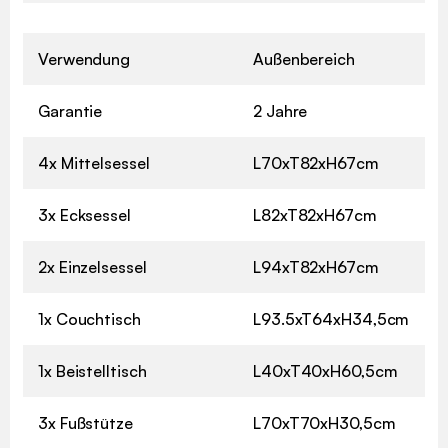
Verwendung
Außenbereich
Garantie
2 Jahre
4x Mittelsessel
L70xT82xH67cm
3x Ecksessel
L82xT82xH67cm
2x Einzelsessel
L94xT82xH67cm
1x Couchtisch
L93.5xT64xH34,5cm
1x Beistelltisch
L40xT40xH60,5cm
3x Fußstütze
L70xT70xH30,5cm