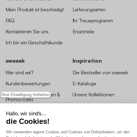
Mein Produkt ist beschädigt
Lieferungsarten
FAQ
Ihr Treueprogramm
Kontaktieren Sie uns
Ersatzteile
Ich bin ein Geschäftskunde
sweeek
Inspiration
Wer sind wir?
Die Bestseller von sweeek
Kundenbewertungen
E-Kataloge
*Angebotsbedingungen &
Unsere Kollektionen
Ohne Einwilligung fortfahren
Promocodes
Bewertungen von sweeek
Hallo, wir sind's...
die Cookies!
Unsere Geschäfte
Wir verwenden eigene Cookies und Cookies von Drittanbietern, um den