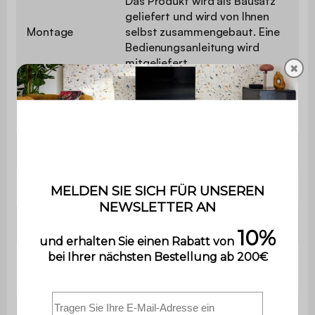
Das Produkt wird als Bausatz
geliefert und wird von Ihnen
Montage
selbst zusammengebaut. Eine
Bedienungsanleitung wird
mitgeliefert.
✖
Anzahl der
3
Plätze
Holz
Hevea gebeizt Nussbaum hell
Sessel
L 65 x T 80 x H 79 cm (13 kg)
Sitzbank
B 124 x T 83 x H 77 cm
Höhe der
38 cm
Sitzfläche
Dicke der