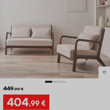
449
,99 €
404
,99 €