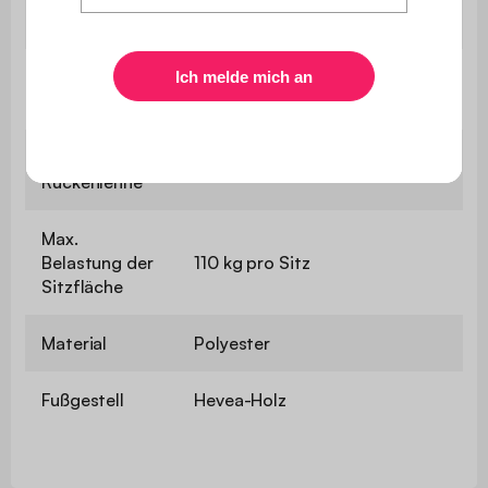
19 cm
Sitzfläche
Abmessungen
B 54 x H 32 cm (Bezug
Kissen
abnehmbar)
Breite der
10 cm
Rückenlehne
Max.
Belastung der
110 kg pro Sitz
Sitzfläche
Material
Polyester
Fußgestell
Hevea-Holz