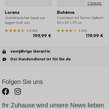
2 Varianten
Lorens
Bohème
Skandinavischer Sessel aus
Couchtisch mit Rattan-Geflecht
beigem Stoff und
110 x 59 x 39 cm
nussbaumfarbenem Hevea-Holz
4.3 (126)
4 (84)
199,99 €
119,99 €
zweijährige Garantie
Der Kundendienst ist für Sie da
Folgen Sie uns
Ihr Zuhause wird unsere News lieben