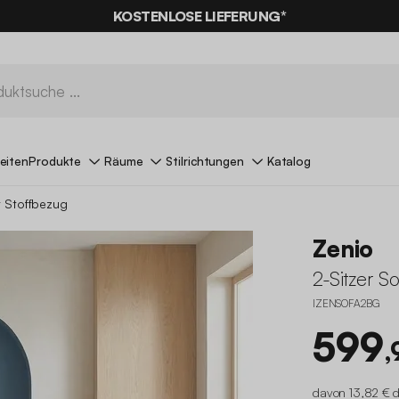
% RABATT
AUF DER SCHNÄPPCHEN* MIT DEM CODE
KOSTENLOSE LIEFERUNG*
SUMMER
eiten
Produkte
Räume
Stilrichtungen
Katalog
t Stoffbezug
Zenio
2-Sitzer S
IZENSOFA2BG
599
,
davon 13,82 € d