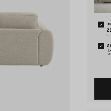
DI
Z
2-
Z
Ho
St