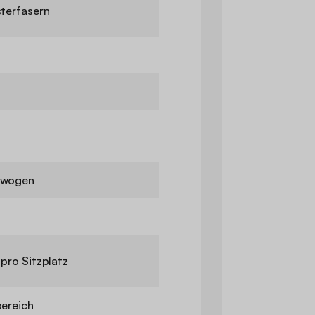
terfasern
ewogen
 pro Sitzplatz
bereich