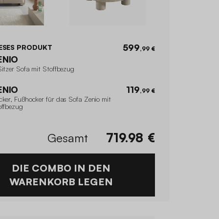
599
ESES PRODUKT
,99 €
ENIO
Sitzer Sofa mit Stoffbezug
ENIO
119
,99 €
cker, Fußhocker für das Sofa Zenio mit
offbezug
Gesamt
719.98
€
DIE COMBO IN DEN
WARENKORB LEGEN