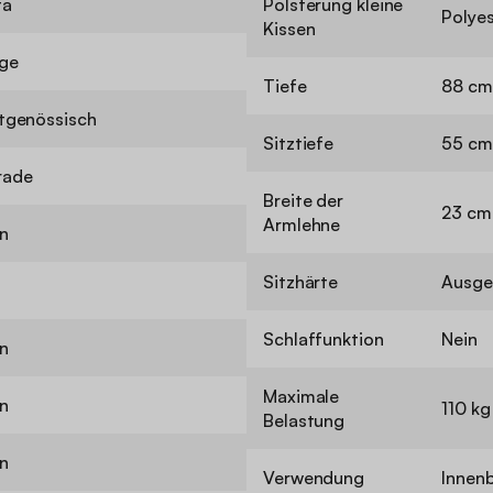
fa
Polsterung kleine
Polyes
Kissen
ge
Tiefe
88 cm
tgenössisch
Sitztiefe
55 cm
rade
Breite der
23 cm
Armlehne
n
Sitzhärte
Ausg
Schlaffunktion
Nein
n
Maximale
n
110 kg
Belastung
n
Verwendung
Innen