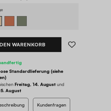
ge
 DEN WARENKORB
sandfertig
ose Standardlieferung (
siehe
en
)
wischen
Freitag, 14. August
und
25. August
eschreibung
Kundenfragen