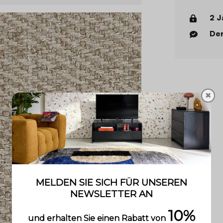
2 J
Der
✖