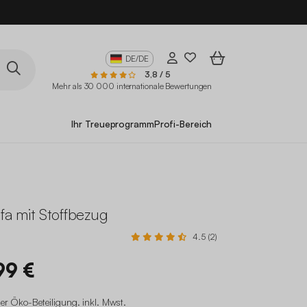
10
DE/DE
3,8 / 5
Mehr als 30 000 internationale Bewertungen
Ihr Treueprogramm
Profi-Bereich
ofa mit Stoffbezug
4.5 (2)
99 €
er Öko-Beteiligung
.
inkl. Mwst.