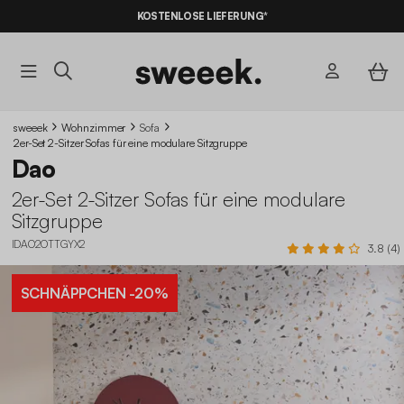
10% RABATT
AUF DER SCHNÄPPCHEN* MIT DEM CODE
KOSTENLOSE LIEFERUNG*
SUMMER10
sweeek
Wohnzimmer
Sofa
2er-Set 2-Sitzer Sofas für eine modulare Sitzgruppe
Dao
2er-Set 2-Sitzer Sofas für eine modulare
Sitzgruppe
IDAO2OTTGYX2
3.8 (4)
SCHNÄPPCHEN
-20%