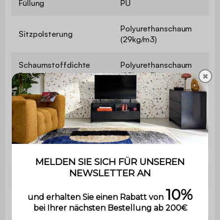
Füllung
PU
Polyurethanschaum
Sitzpolsterung
(29kg/m3)
Schaumstoffdichte
Polyurethanschaum
Rückenlehne
(25kg/m3)
✖
Polsterung kleine
Polyurethanschaum
Kissen
(16kg/m3)
Sitzhärte
Weich
Schlaffunktion
Nein
Maximale Belastung
110 kg pro Sitzplatz