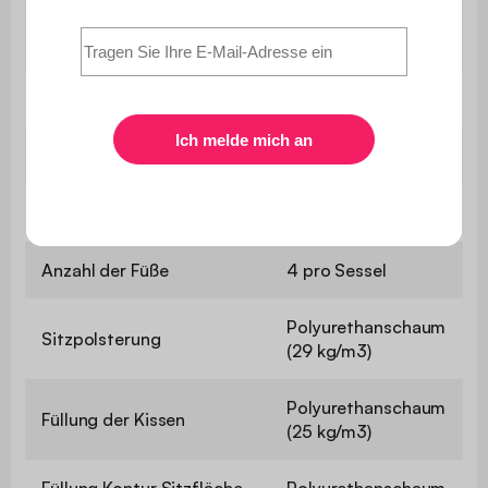
Nur für den
Verwendung
Privatgebrauch
Garantie
2 Jahre
Gewicht
72 kg
Anzahl der Kissen
4
Anzahl der Füße
4 pro Sessel
Polyurethanschaum
Sitzpolsterung
(29 kg/m3)
Polyurethanschaum
Füllung der Kissen
(25 kg/m3)
Füllung Kontur Sitzfläche
Polyurethanschaum