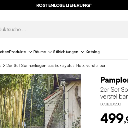
% RABATT
AUF DER SCHNÄPPCHEN* MIT DEM CODE
SUMMER
eiten
Produkte
Räume
Stilrichtungen
Katalog
e
2er-Set Sonnenliegen aus Eukalyptus-Holz, verstellbar
Pamplo
2er-Set S
verstellbar
ECULGEX2BG
499
,