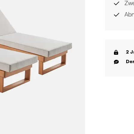
Zwe
Abn
2 J
Der