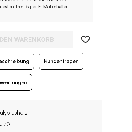
uesten Trends per E-Mail erhalten.
 DEN WARENKORB
eschreibung
Kundenfragen
ewertungen
alyptusholz
utzöl