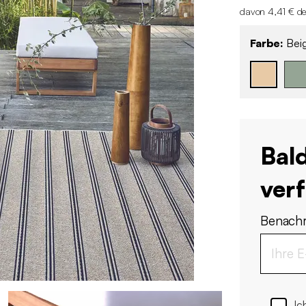
davon 4,41 € de
Farbe:
Bei
Bal
ver
Benachr
Ic