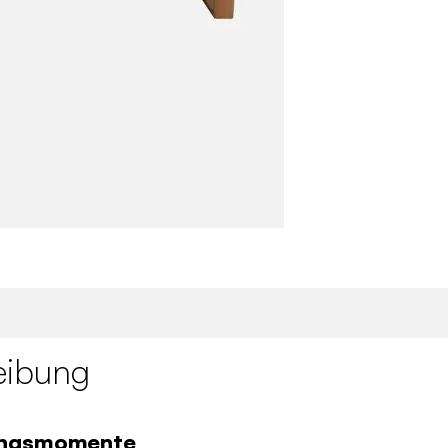
eibung
ungsmomente