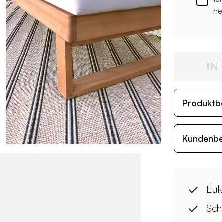
ne
IN
Produktb
Kundenb
Euk
Sch