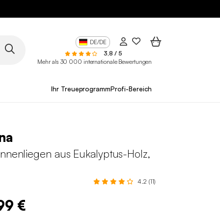
10
DE/DE
3,8 / 5
Mehr als 30 000 internationale Bewertungen
Ihr Treueprogramm
Profi-Bereich
na
onnenliegen aus Eukalyptus-Holz,
4.2 (11)
99 €