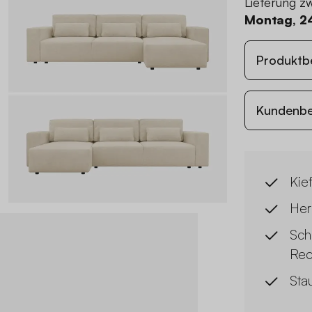
Lieferung z
Montag, 2
Produktb
Kundenb
Kie
Her
Sch
Rec
Sta