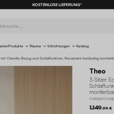
% RABATT
AUF DER SCHNÄPPCHEN* MIT DEM CODE
KOSTENLOSE LIEFERUNG*
SUMMER
eiten
Produkte
Räume
Stilrichtungen
Katalog
 mit Chenille-Bezug und Schlaffunktion, Recamiere beidseitig montier
Theo
3-Sitzer E
Schlaffunk
montierba
ITHEOSOFCCHEB
1.149
,99 €