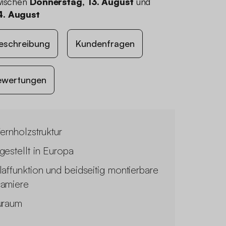
wischen
Donnerstag, 13. August
und
4. August
eschreibung
Kundenfragen
ewertungen
fernholzstruktur
gestellt in Europa
laffunktion und beidseitig montierbare
amiere
uraum