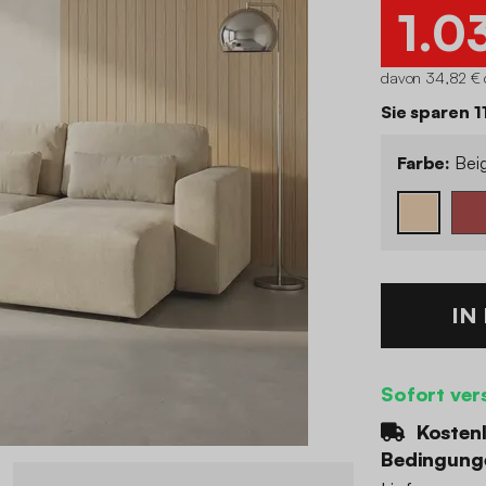
1.0
davon 34,82 € 
Sie sparen 1
Farbe:
Bei
IN
Sofort ver
Kostenl
Bedingung