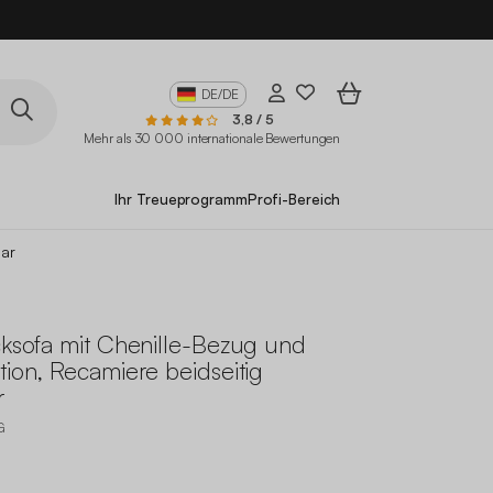
10
DE/DE
3,8 / 5
Mehr als 30 000 internationale Bewertungen
Ihr Treueprogramm
Profi-Bereich
bar
cksofa mit Chenille-Bezug und
tion, Recamiere beidseitig
r
G