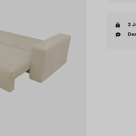
2 J
Der