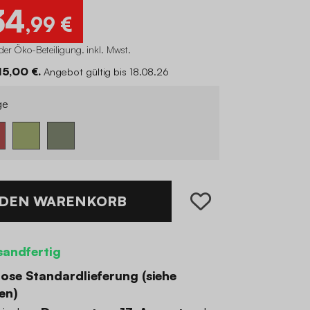
34
,99 €
der Öko-Beteiligung
.
inkl. Mwst.
15,00 €.
Angebot gültig bis 18.08.26
ge
 DEN WARENKORB
sandfertig
ose Standardlieferung (
siehe
en
)