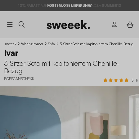
10% RABATT
AUF DER SCHNÄPPCHEN* MIT DEM CODE
KOSTENLOSE LIEFERUNG*
SUMMER10
sweeek
Wohnzimmer
Sofa
3-Sitzer Sofa mit kapitoniertem Chenille-Bezug
Ivar
3-Sitzer Sofa mit kapitoniertem Chenille-
Bezug
ISOFSCAN3CHEKK
5 (1)