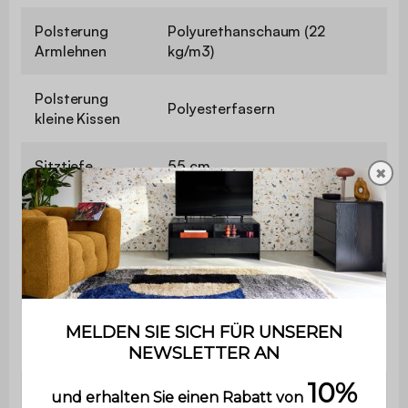
Polsterung
Polyurethanschaum (22
Armlehnen
kg/m3)
Polsterung
Polyesterfasern
kleine Kissen
Sitztiefe
55 cm
✖
Breite der
10 cm
Armlehne
Schlaffunktion
Nein
Maximale
110 kg pro Sitzplatz
Belastung
Verwendung
Innenbereich