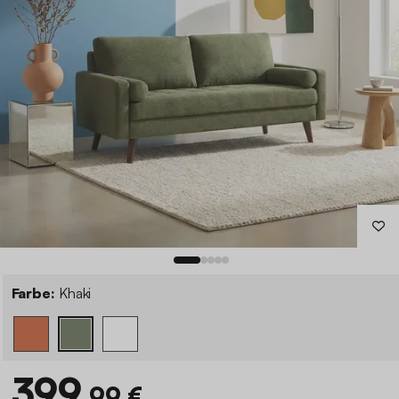
Farbe:
Khaki
399
,99 €