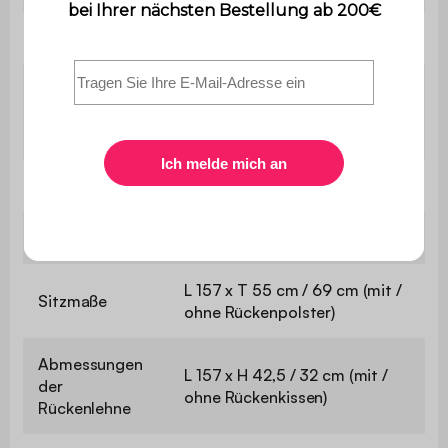
Garantie
2 Jahre
Der Aufbau ist sehr einfach,
Montage
eine Bedienungsanleitung wird
mitgeliefert.
Gewicht
33,5 kg
Abmessungen
L 177 x T 81 x H 82 cm
L 157 x T 55 cm / 69 cm (mit /
Sitzmaße
ohne Rückenpolster)
Abmessungen
L 157 x H 42,5 / 32 cm (mit /
der
ohne Rückenkissen)
Rückenlehne