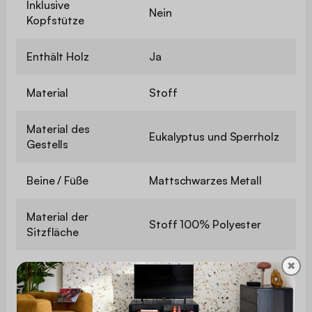
Inklusive
Nein
Kopfstütze
Enthält Holz
Ja
Material
Stoff
Material des
Eukalyptus und Sperrholz
Gestells
Beine / Füße
Mattschwarzes Metall
Material der
Stoff 100% Polyester
Sitzfläche
✖
Grammatur
330 g/m²
Füllung
PU