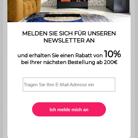
Polyurethanschaum
Sitzpolsterung
(22kg/m3 + 30kg/m3) +
Federn
Schaumstoffdichte
Polyurethanschaum
Rückenlehne
(22kg/m3)
Polsterung
Polyurethanschaum (22
Armlehnen
kg/m3 + 30 kg/m3)
Polsterung kleine
Polyesterfasern
Kissen
Sitztiefe
48 cm
Sitzhärte
Hart