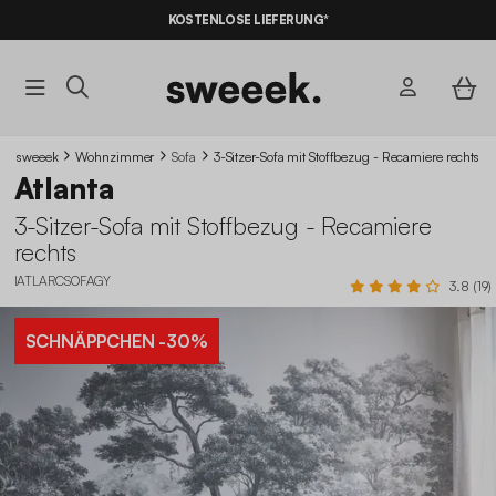
10% RABATT
AUF DER SCHNÄPPCHEN* MIT DEM CODE
KOSTENLOSE LIEFERUNG*
SUMMER10
sweeek
Wohnzimmer
Sofa
3-Sitzer-Sofa mit Stoffbezug - Recamiere rechts
Atlanta
3-Sitzer-Sofa mit Stoffbezug - Recamiere
rechts
IATLARCSOFAGY
3.8 (19)
SCHNÄPPCHEN
-30%