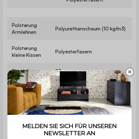
Polsterung
Polyurethanschaum (10 kg/m3)
Armlehnen
Polsterung
Polyesterfasern
kleine Kissen
Sitztiefe
52 cm
✖
Sitzhärte
Hart
Schlaffunktion
Nein
Maximale
110 kg pro Sitzplatz
Belastung