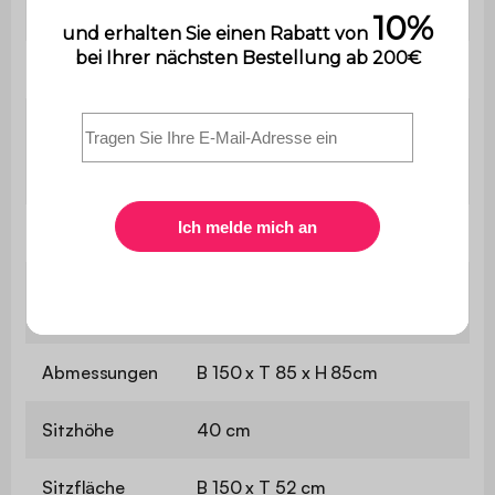
Verwendung
Nur für den Privatgebrauch
Garantie
2 Jahre
Der Aufbau ist sehr einfach,
Montage
eine Anleitung wird
mitgeliefert.
Gewicht
55,5 kg
Zahl der
2 (Bezug abnehmbar)
Kissen
Abmessungen
B 150 x T 85 x H 85cm
Sitzhöhe
40 cm
Sitzfläche
B 150 x T 52 cm