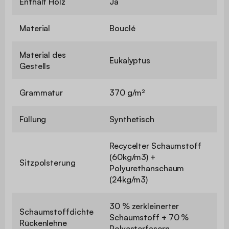
Enthält Holz
Ja
Material
Bouclé
Material des
Eukalyptus
Gestells
Grammatur
370 g/m²
Füllung
Synthetisch
Recycelter Schaumstoff
(60kg/m3) +
Sitzpolsterung
Polyurethanschaum
(24kg/m3)
30 % zerkleinerter
Schaumstoffdichte
Schaumstoff + 70 %
Rückenlehne
Polyesterfasern