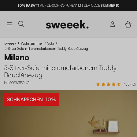
10% RABATT
AUF DER SCHNÄPPCHEN* MIT DEM CODE
SUMMER10
sweeek
Wohnzimmer
Sofa
3-Sitzer-Sofa mit cremefarbenem Teddy Bouclébezug
Milano
3-Sitzer-Sofa mit cremefarbenem Teddy
Bouclébezug
IMLSOFA3BOUCL
4.5 (12)
SCHNÄPPCHEN
-10%