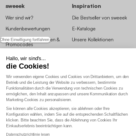
sweeek
Inspiration
Wer sind wir?
Die Bestseller von sweeek
Kundenbewertungen
E-Kataloge
*Angebotsbedingungen &
Unsere Kollektionen
Ohne Einwilligung fortfahren
Promocodes
Bewertungen von sweeek
Hallo, wir sind's...
die Cookies!
Unsere Geschäfte
Wir verwenden eigene Cookies und Cookies von Drittanbietern, um den
Betrieb und die Leistung der Website zu verbessern, bestimmte
Funktionalitäten durch die Verwendung von technischen Cookies zu
ermöglichen, den Inhalt anzupassen und unsere Kommunikation durch
Marketing-Cookies zu personalisieren.
Allgemeine Geschäftsbedingungen
Sie können alle Cookies akzeptieren, sie ablehnen oder Ihre
AGB Treueprogramm
Konfiguration wählen, indem Sie auf die entsprechenden Schaltflächen
Datenschutzrichtlinien
klicken. Bitte beachten Sie, dass die Ablehnung von Cookies Ihr
Allgemeine Geschäftsbedingungen für Geschäftskunden
Einkaufserlebnis beeinträchtigen kann.
Erklärung zur Barrierefreiheit
Datenschutzrichtlinie lesen