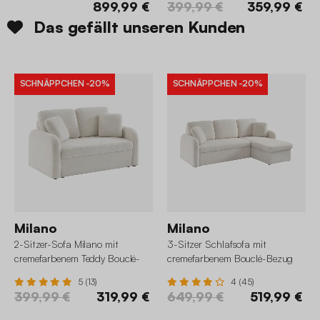
899,99 €
399,99 €
359,99 €
Das gefällt unseren Kunden
SCHNÄPPCHEN
-20%
SCHNÄPPCHEN
-20%
Milano
Milano
2-Sitzer-Sofa Milano mit
3-Sitzer Schlafsofa mit
cremefarbenem Teddy Bouclé-
cremefarbenem Bouclé-Bezug
Bezug, abgerundete Linien
5 (13)
4 (45)
399,99 €
319,99 €
649,99 €
519,99 €