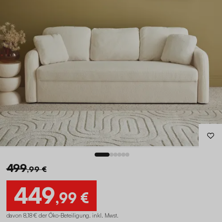
499
,99 €
449
,99 €
davon 8,18 € der Öko-Beteiligung
.
inkl. Mwst.