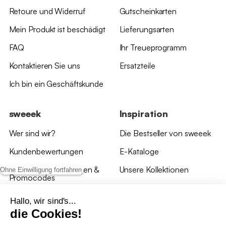
Retoure und Widerruf
Gutscheinkarten
Mein Produkt ist beschädigt
Lieferungsarten
FAQ
Ihr Treueprogramm
Kontaktieren Sie uns
Ersatzteile
Ich bin ein Geschäftskunde
sweeek
Inspiration
Wer sind wir?
Die Bestseller von sweeek
Kundenbewertungen
E-Kataloge
*Angebotsbedingungen &
Unsere Kollektionen
Ohne Einwilligung fortfahren
Promocodes
Bewertungen von sweeek
Hallo, wir sind's...
die Cookies!
Unsere Geschäfte