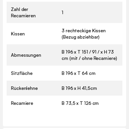
Zahl der
1
Recamieren
3 rechteckige Kissen
Kissen
(Bezug abziehbar)
B 196 x T 151 / 91 / x H 73
Abmessungen
cm (mit / ohne Recamiere)
Sitzfläche
B 196 x T 64 cm
Rückenlehne
B 196 x H 41,5cm
Recamiere
B 73,5 x T 126 cm