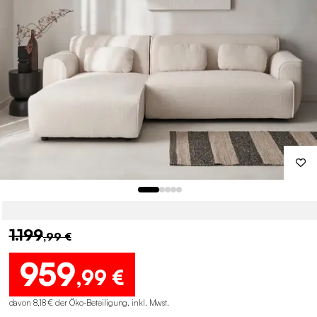
1.199
,99 €
959
,99 €
davon 8,18 € der Öko-Beteiligung
.
inkl. Mwst.