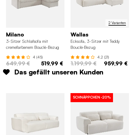
2 Varianten
Milano
Wallas
3-Sitzer Schlafsofa mit
Ecksofa, 3-Sitzer mit Teddy
cremefarbenem Bouclé-Bezug
Bouclé-Bezug
4 (45)
4.2 (21)
649,99 €
519,99 €
1.199,99 €
959,99 €
Das gefällt unseren Kunden
SCHNÄPPCHEN
-20%