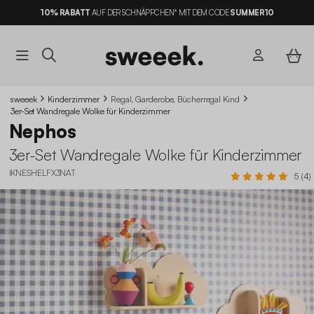
10% RABATT
AUF DER SCHNÄPPCHEN* MIT DEM CODE
SUMMER10
sweeek
Kinderzimmer
Regal, Garderobe, Bücherregal Kind
3er-Set Wandregale Wolke für Kinderzimmer
Nephos
3er-Set Wandregale Wolke für Kinderzimmer
IKNESHELFX3NAT
5 (4)