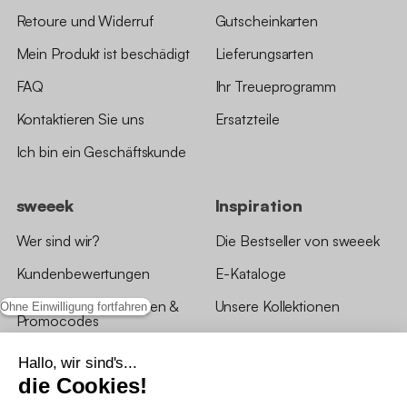
Retoure und Widerruf
Gutscheinkarten
Mein Produkt ist beschädigt
Lieferungsarten
FAQ
Ihr Treueprogramm
Kontaktieren Sie uns
Ersatzteile
Ich bin ein Geschäftskunde
sweeek
Inspiration
Wer sind wir?
Die Bestseller von sweeek
Kundenbewertungen
E-Kataloge
*Angebotsbedingungen &
Unsere Kollektionen
Ohne Einwilligung fortfahren
Promocodes
Bewertungen von sweeek
Hallo, wir sind's...
die Cookies!
Unsere Geschäfte