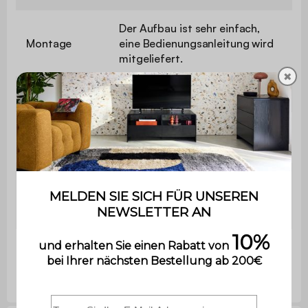
Der Aufbau ist sehr einfach,
Montage
eine Bedienungsanleitung wird
mitgeliefert.
✖
3x Regal
B 60 x T 13 x H 30 cm
Innere
B 34,5 x T 12 x H 23,5 cm
Abmessungen
Max.
unterstütztes
5 kg pro Regal
Gewicht
Nettogewicht
1,62 kg / 1,58 kg / 1,82 kg