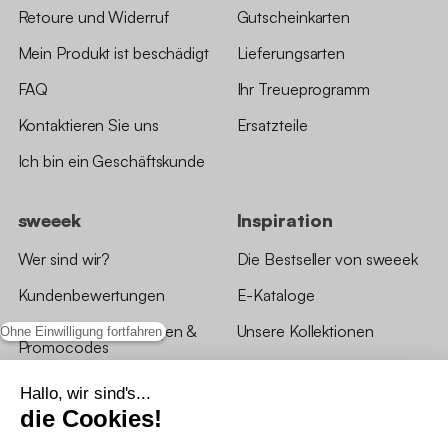
Retoure und Widerruf
Gutscheinkarten
Mein Produkt ist beschädigt
Lieferungsarten
FAQ
Ihr Treueprogramm
Kontaktieren Sie uns
Ersatzteile
Ich bin ein Geschäftskunde
sweeek
Inspiration
Wer sind wir?
Die Bestseller von sweeek
Kundenbewertungen
E-Kataloge
*Angebotsbedingungen &
Unsere Kollektionen
Ohne Einwilligung fortfahren
Promocodes
Bewertungen von sweeek
Hallo, wir sind's...
die Cookies!
Unsere Geschäfte