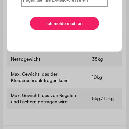
B 37,5 x
Schließfächer
T45cm (x3)
16cm /
Höhe der Ablagefächer
33,5cm
Höhe des Fußes
7cm
Nettogewicht
35kg
Max. Gewicht, das der
10kg
Kleiderschrank tragen kann
Max. Gewicht, das von Regalen
5kg / 10kg
und Fächern getragen wird