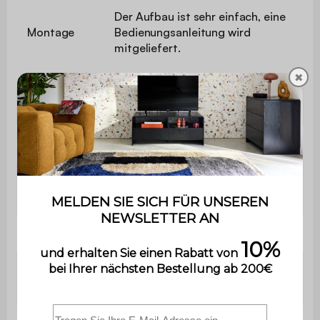
Der Aufbau ist sehr einfach, eine
Montage
Bedienungsanleitung wird
mitgeliefert.
✖
Anzahl der Fächer
3
Anzahl der Kleiderschränke
1
B 80 x T 48
Schrank
x H 180cm
Dicke der Paneele
1,5cm
Höhe zwischen Kleiderschrank
131,5cm
und unterem Regalbrett