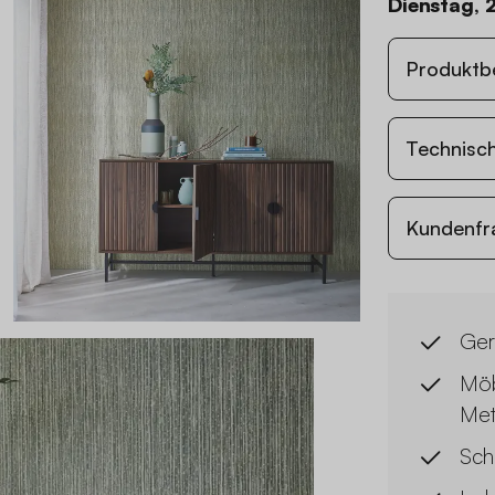
Dienstag, 
Produktb
Technisc
Kundenfr
Ger
Möb
Met
Sch