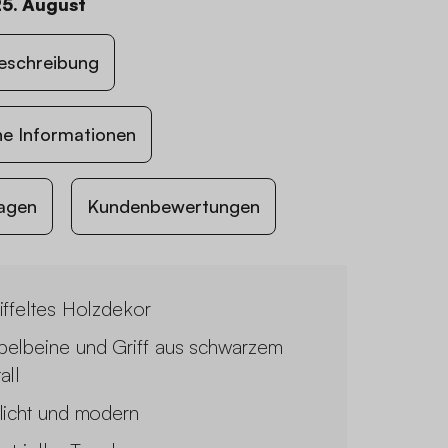
25. August
eschreibung
he Informationen
agen
Kundenbewertungen
iffeltes Holzdekor
elbeine und Griff aus schwarzem
all
licht und modern