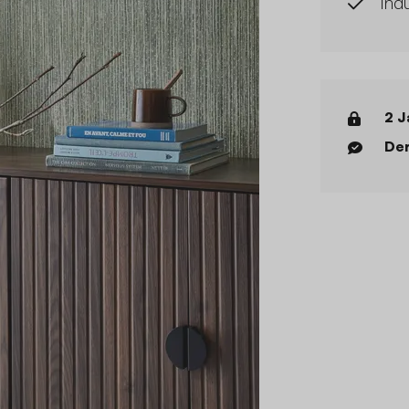
Ind
2 J
Der