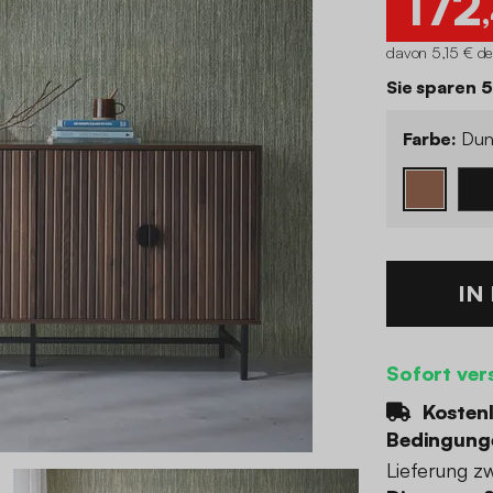
172
davon 5,15 € de
Sie sparen 
Farbe:
Dunk
IN
Sofort ver
Kostenl
Bedingung
Lieferung z