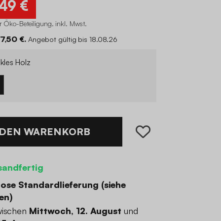
,49 €
r Öko-Beteiligung
.
inkl. Mwst.
57,50 €.
Angebot gültig bis 18.08.26
les Holz
 DEN WARENKORB
sandfertig
ose Standardlieferung (
siehe
en
)
wischen
Mittwoch, 12. August
und