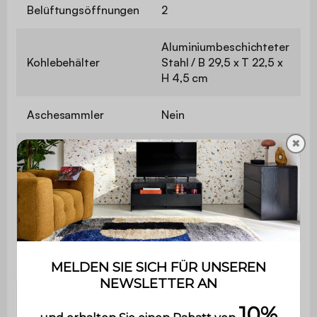
Belüftungsöffnungen
2
Aluminiumbeschichteter
Kohlebehälter
Stahl / B 29,5 x T 22,5 x
H 4,5 cm
Aschesammler
Nein
✖
Fettauffangschale
Ja / L 49 x B 29 cm
Integriertes
Ja
Thermometer
Flaschenöffner
Nein
Verwendbar mit den
Ergänzende
Modulen der Kollektion