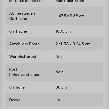
Material der Griffe
Rostfreier Stahl
Abmessungen
L 47,5 x B 38 cm
Garfläche
Garfläche
1805 cm²
Anzahl der Roste
2 / L 38 x B 24,5 cm
Warmhalterost
Nein
Rost
Nein
höhenverstellbar
Garhöhe
88 cm
Deckel
Ja