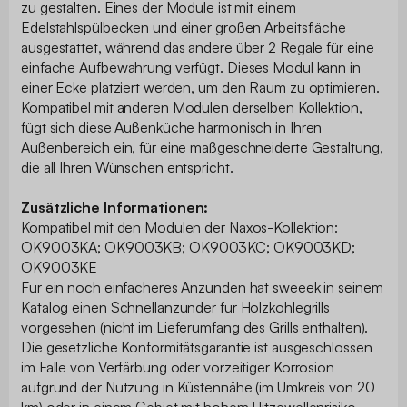
zu gestalten. Eines der Module ist mit einem
Edelstahlspülbecken und einer großen Arbeitsfläche
ausgestattet, während das andere über 2 Regale für eine
einfache Aufbewahrung verfügt. Dieses Modul kann in
einer Ecke platziert werden, um den Raum zu optimieren.
Kompatibel mit anderen Modulen derselben Kollektion,
fügt sich diese Außenküche harmonisch in Ihren
Außenbereich ein, für eine maßgeschneiderte Gestaltung,
die all Ihren Wünschen entspricht.
Zusätzliche Informationen:
Kompatibel mit den Modulen der Naxos-Kollektion:
OK9003KA; OK9003KB; OK9003KC; OK9003KD;
OK9003KE
Für ein noch einfacheres Anzünden hat sweeek in seinem
Katalog einen Schnellanzünder für Holzkohlegrills
vorgesehen (nicht im Lieferumfang des Grills enthalten).
Die gesetzliche Konformitätsgarantie ist ausgeschlossen
im Falle von Verfärbung oder vorzeitiger Korrosion
aufgrund der Nutzung in Küstennähe (im Umkreis von 20
km) oder in einem Gebiet mit hohem Hitzewellenrisiko.