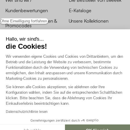
Wer sind wir?
Die Bestseller von sweeek
Kundenbewertungen
E-Kataloge
*Angebotsbedingungen &
Unsere Kollektionen
Ohne Einwilligung fortfahren
Promocodes
Bewertungen von sweeek
Hallo, wir sind's...
die Cookies!
Unsere Geschäfte
Wir verwenden eigene Cookies und Cookies von Drittanbietern, um den
Betrieb und die Leistung der Website zu verbessern, bestimmte
Funktionalitäten durch die Verwendung von technischen Cookies zu
ermöglichen, den Inhalt anzupassen und unsere Kommunikation durch
Marketing-Cookies zu personalisieren.
Allgemeine Geschäftsbedingungen
Sie können alle Cookies akzeptieren, sie ablehnen oder Ihre
AGB Treueprogramm
Konfiguration wählen, indem Sie auf die entsprechenden Schaltflächen
Datenschutzrichtlinien
klicken. Bitte beachten Sie, dass die Ablehnung von Cookies Ihr
Allgemeine Geschäftsbedingungen für Geschäftskunden
Einkaufserlebnis beeinträchtigen kann.
Erklärung zur Barrierefreiheit
Datenschutzrichtlinie lesen
Genehmigungen zertifiziert durch