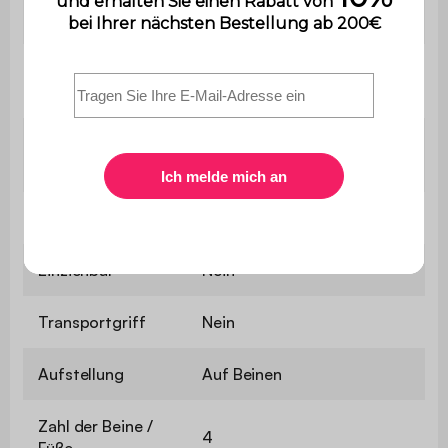
Informationen
Naxos
Anzahl der
2
Regalböden
Verstellbare
Nein
Regalböden
Seitenablage
Nein
Einziehbar
Nein
Transportgriff
Nein
Aufstellung
Auf Beinen
Zahl der Beine /
4
Füße