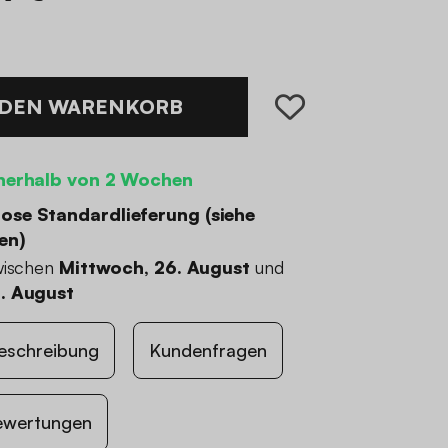
 DEN WARENKORB
nerhalb von 2 Wochen
ose Standardlieferung (
siehe
en
)
wischen
Mittwoch, 26. August
und
. August
eschreibung
Kundenfragen
ewertungen