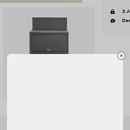
2 J
Der
✖