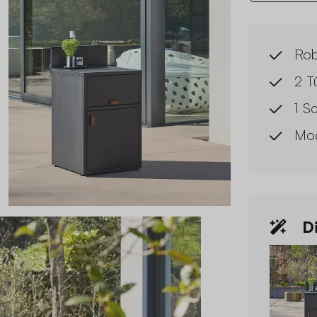
Rob
2 T
1 S
Mod
Di