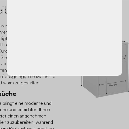
eibung
, Ihren Außenbereich neu zu
hrer Träume kreieren. Jedes
igt, passt sich Ihren
il an und bietet sowohl
. Durch die Kombination
Sie einen einzigartigen und
er zum Kochen, Empfangen
tens oder Ihrer Terrasse
rauf ausgelegt, Ihre Momente
d warm zu gestalten.
küche
ra bringt eine moderne und
che und erleichtert Ihnen
bietet einen angenehmen
eien zuzubereiten, während
 im Brotkastenstil gehalten