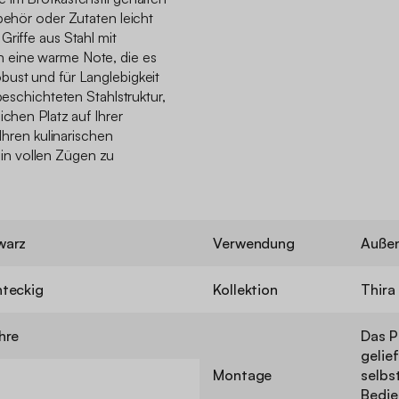
ubehör oder Zutaten leicht
Griffe aus Stahl mit
 eine warme Note, die es
bust und für Langlebigkeit
beschichteten Stahlstruktur,
ichen Platz auf Ihrer
 Ihren kulinarischen
n vollen Zügen zu
warz
Verwendung
Außen
teckig
Kollektion
Thira
hre
Das P
gelie
Montage
selbs
Bedie