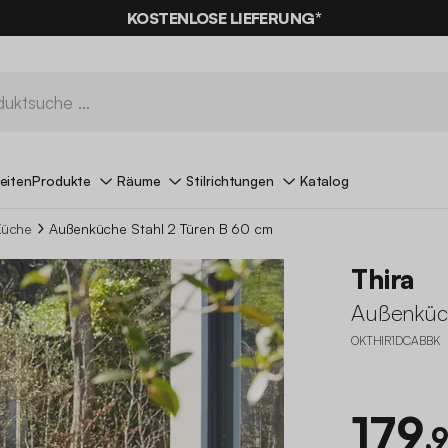
KOSTENLOSE LIEFERUNG*
eiten
Produkte
Räume
Stilrichtungen
Katalog
Küche
Außenküche Stahl 2 Türen B 60 cm
Thira
Außenküch
OKTHIR1DCABBK
179
,