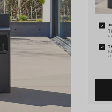
DI
T
Au
T
Ec
Ei