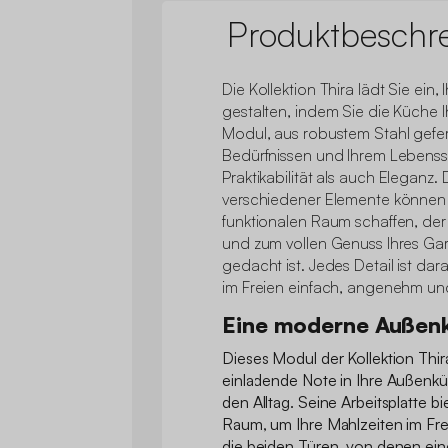
Produktbeschr
Die Kollektion Thira lädt Sie ein
gestalten, indem Sie die Küche I
Modul, aus robustem Stahl gefert
Bedürfnissen und Ihrem Lebensst
Praktikabilität als auch Eleganz
verschiedener Elemente können 
funktionalen Raum schaffen, d
und zum vollen Genuss Ihres Gar
gedacht ist. Jedes Detail ist da
im Freien einfach, angenehm un
Eine moderne Außen
Dieses Modul der Kollektion Thi
einladende Note in Ihre Außenkü
den Alltag. Seine Arbeitsplatte 
Raum, um Ihre Mahlzeiten im Fr
die beiden Türen, von denen eine