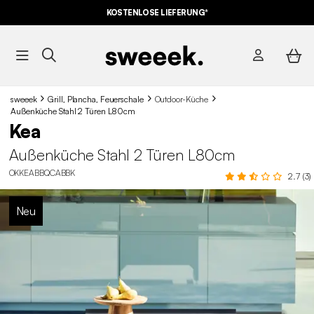
KOSTENLOSE LIEFERUNG*
sweeek
Grill, Plancha, Feuerschale
Outdoor-Küche
Außenküche Stahl 2 Türen L80cm
Kea
Außenküche Stahl 2 Türen L80cm
OKKEABBQCABBK
2.7 (3)
Neu