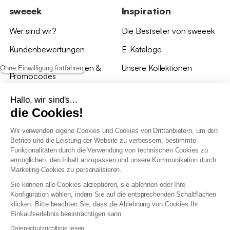
sweeek
Inspiration
Wer sind wir?
Die Bestseller von sweeek
Kundenbewertungen
E-Kataloge
*Angebotsbedingungen &
Unsere Kollektionen
Ohne Einwilligung fortfahren
Promocodes
Bewertungen von sweeek
Hallo, wir sind's...
die Cookies!
Unsere Geschäfte
Wir verwenden eigene Cookies und Cookies von Drittanbietern, um den
Betrieb und die Leistung der Website zu verbessern, bestimmte
Funktionalitäten durch die Verwendung von technischen Cookies zu
ermöglichen, den Inhalt anzupassen und unsere Kommunikation durch
Marketing-Cookies zu personalisieren.
Allgemeine Geschäftsbedingungen
Sie können alle Cookies akzeptieren, sie ablehnen oder Ihre
AGB Treueprogramm
Konfiguration wählen, indem Sie auf die entsprechenden Schaltflächen
Datenschutzrichtlinien
klicken. Bitte beachten Sie, dass die Ablehnung von Cookies Ihr
Allgemeine Geschäftsbedingungen für Geschäftskunden
Einkaufserlebnis beeinträchtigen kann.
Erklärung zur Barrierefreiheit
Datenschutzrichtlinie lesen