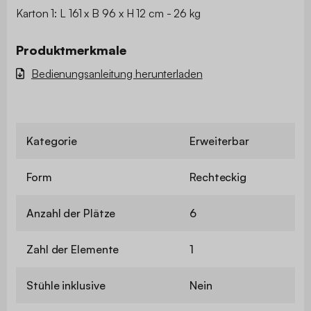
Karton 1: L 161 x B 96 x H 12 cm - 26 kg
Produktmerkmale
Bedienungsanleitung herunterladen
Kategorie
Erweiterbar
Form
Rechteckig
Anzahl der Plätze
6
Zahl der Elemente
1
Stühle inklusive
Nein