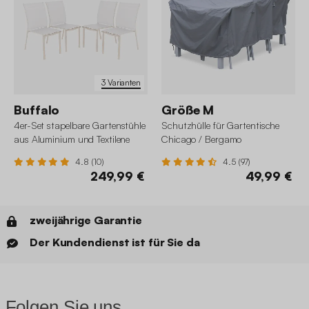
3 Varianten
Buffalo
Größe M
4er-Set stapelbare Gartenstühle
Schutzhülle für Gartentische
aus Aluminium und Textilene
Chicago / Bergamo
4.8 (10)
4.5 (97)
249,99 €
49,99 €
zweijährige Garantie
Der Kundendienst ist für Sie da
Folgen Sie uns