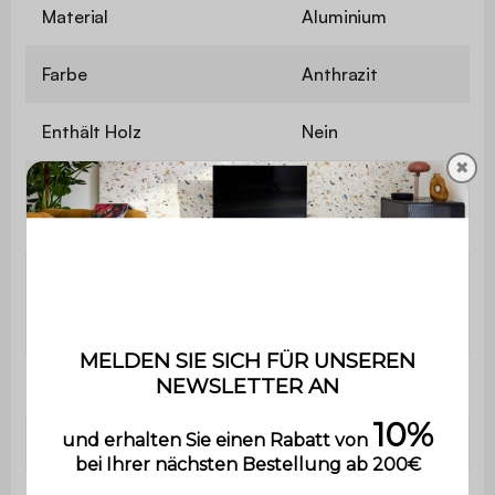
Material
Aluminium
Farbe
Anthrazit
Enthält Holz
Nein
✖
Gewicht
21,5 kg
Der Aufbau ist sehr einfach,
Montage
eine Bedienungsanleitung wird
mitgeliefert.
Verwendung
Außenbereich
Garantie
2 Jahre