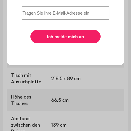
Verstellbare
Ja
Beine
Kompatibilität
Hülle T175X123COVER
Abmessungen
155 / 218,5 x 89 x 75 cm
Abmessungen
155 x 89 cm
der Platte
Tisch mit
218,5 x 89 cm
Ausziehplatte
Höhe des
66,5 cm
Tisches
Abstand
zwischen den
139 cm