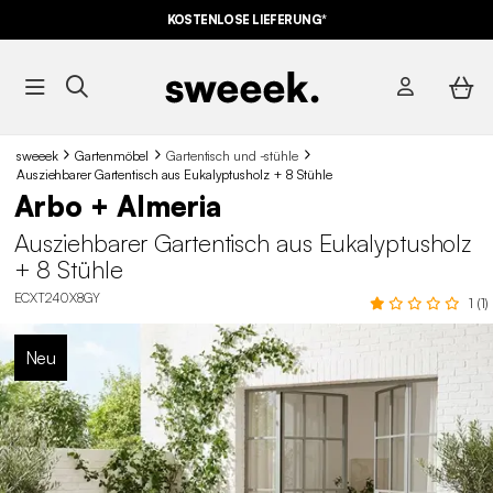
KOSTENLOSE LIEFERUNG*
sweeek
Gartenmöbel
Gartentisch und -stühle
Ausziehbarer Gartentisch aus Eukalyptusholz + 8 Stühle
Arbo + Almeria
Ausziehbarer Gartentisch aus Eukalyptusholz
+ 8 Stühle
ECXT240X8GY
1 (1)
Neu