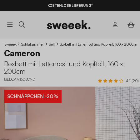
10% RABATT
AUF DER SCHNÄPPCHEN* MIT DEM CODE
KOSTENLOSE LIEFERUNG*
SUMMER10
sweeek
Schlafzimmer
Bett
Boxbett mit Lattenrost und Kopfteil, 160 x 200cm
Cameron
Boxbett mit Lattenrost und Kopfteil, 160 x
200cm
IBEDCAM160BCND
4.1 (20)
SCHNÄPPCHEN
-20%