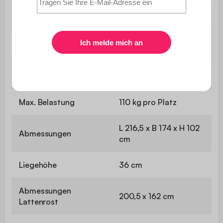
Matelas fourni
Non
Latten aus
Lattenrost
Verbundholz
Füße
Holz
Max. Belastung
110 kg pro Platz
L 216,5 x B 174 x H 102
Abmessungen
cm
Liegehöhe
36 cm
Abmessungen
200,5 x 162 cm
Lattenrost