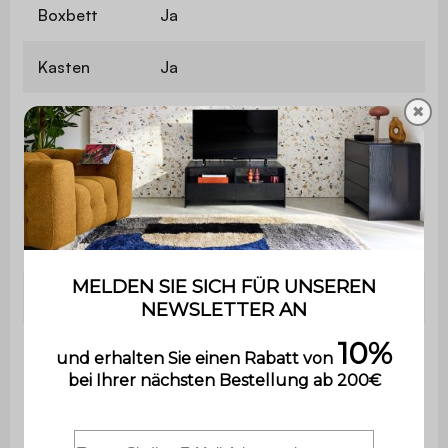
Boxbett
Ja
Kasten
Ja
✖
Anzahl der
26
Latten
Enthält Holz
Ja
Verwendung
Nur für den Privatgebrauch
Garantie
2 Jahre
Der Aufbau ist sehr einfach, eine
Montage
Bedienungsanleitung wird
mitgeliefert.