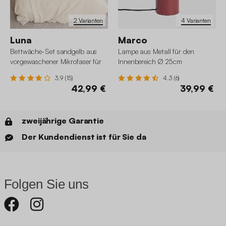
2 Varianten
4 Varianten
Luna
Marco
Bettwäche-Set sandgelb aus
Lampe aus Metall für den
vorgewaschener Mikrofaser für
Innenbereich Ø 25cm
ein Doppelbett
3.9 (15)
4.3 (6)
42,99 €
39,99 €
zweijährige Garantie
Der Kundendienst ist für Sie da
Folgen Sie uns