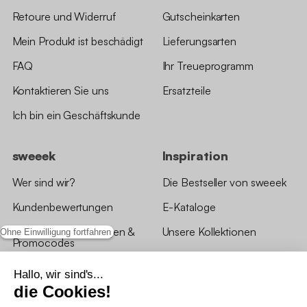
Retoure und Widerruf
Gutscheinkarten
Mein Produkt ist beschädigt
Lieferungsarten
FAQ
Ihr Treueprogramm
Kontaktieren Sie uns
Ersatzteile
Ich bin ein Geschäftskunde
sweeek
Inspiration
Wer sind wir?
Die Bestseller von sweeek
Kundenbewertungen
E-Kataloge
*Angebotsbedingungen &
Unsere Kollektionen
Ohne Einwilligung fortfahren
Promocodes
Bewertungen von sweeek
Hallo, wir sind's...
die Cookies!
Unsere Geschäfte