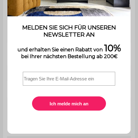
Der Aufbau ist sehr einfach,
Montage
eine Bedienungsanleitung wird
mitgeliefert.
Matelas
Non
fourni
Lattenrost
Latten aus Verbundholz
Füße
Holz
Max.
110 kg pro Platz
Belastung
Abmessungen
L 203 x B 148 x H 30 cm