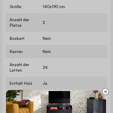
Größe
140x190 cm
Anzahl der
2
Plätze
Boxbett
Nein
Kasten
Nein
Anzahl der
24
Latten
Enthält Holz
Ja
✖
Verwendung
Nur für den Privatgebrauch
Garantie
2 Jahre