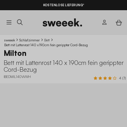
10% RABATT
AUF DER SCHNÄPPCHEN* MIT DEM CODE
KOSTENLOSE LIEFERUNG*
SUMMER10
sweeek
Schlafzimmer
Bett
Bett mit Lattenrost 140 x 190cm fein gerippter Cord-Bezug
Milton
Bett mit Lattenrost 140 x 190cm fein gerippter
Cord-Bezug
IBEDMIL140VVWH
4 (7)