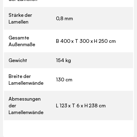
Stärke der
0,8 mm
Lamellen
Gesamte
B 400 x T 300 x H 250 cm
Außenmaße
Gewicht
154 kg
Breite der
130 cm
Lamellenwände
Abmessungen
der
L 123 x T 6 x H 238 cm
Lamellenwände