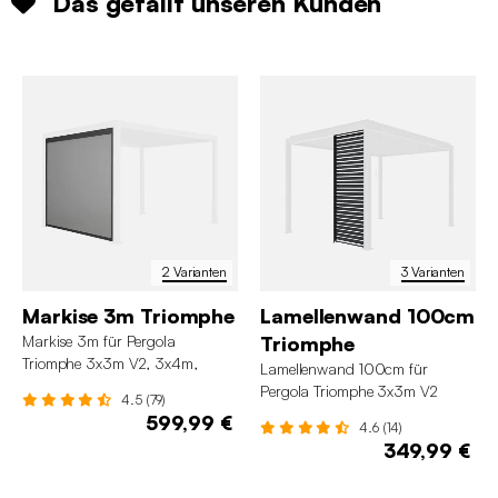
Das gefällt unseren Kunden
2 Varianten
3 Varianten
Markise 3m Triomphe
Lamellenwand 100cm
Markise 3m für Pergola
Triomphe
Triomphe 3x3m V2, 3x4m,
Lamellenwand 100cm für
3x6m
Pergola Triomphe 3x3m V2
4.5 (79)
3x4m 3x6m
599,99 €
4.6 (14)
349,99 €