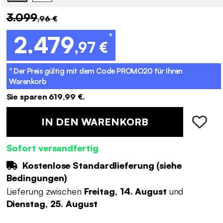
3.099
,96 €
*
2.479
,97 €
* Der Preis gültig mit dem Code
PROMO20
für Ihren
Warenkorb
Sie sparen 619,99 €.
IN DEN WARENKORB
Sofort versandfertig
Kostenlose Standardlieferung (
siehe
Bedingungen
)
Lieferung zwischen
Freitag, 14. August
und
Dienstag, 25. August