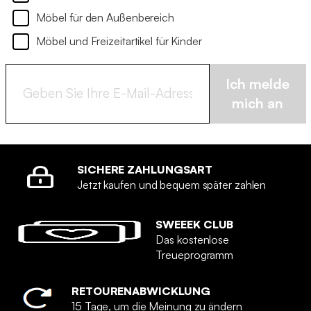
Möbel für den Außenbereich
Möbel und Freizeitartikel für Kinder
Ich melde
mich an
SICHERE ZAHLUNGSART
Jetzt kaufen und bequem später zahlen
SWEEEK CLUB
Das kostenlose
Treueprogramm
RETOURENABWICKLUNG
15 Tage, um die Meinung zu ändern