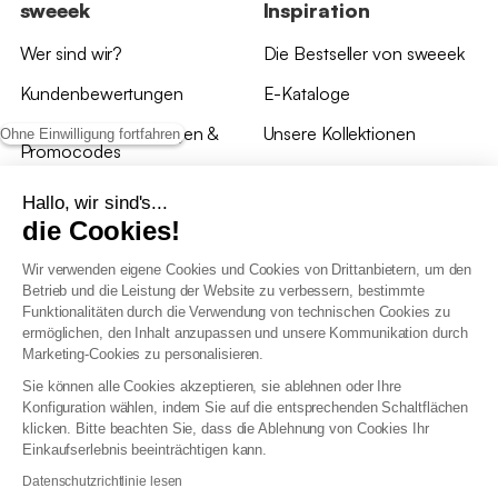
sweeek
Inspiration
Wer sind wir?
Die Bestseller von sweeek
Kundenbewertungen
E-Kataloge
*Angebotsbedingungen &
Unsere Kollektionen
Ohne Einwilligung fortfahren
Promocodes
Bewertungen von sweeek
Hallo, wir sind's...
die Cookies!
Unsere Geschäfte
Wir verwenden eigene Cookies und Cookies von Drittanbietern, um den
Betrieb und die Leistung der Website zu verbessern, bestimmte
Funktionalitäten durch die Verwendung von technischen Cookies zu
ermöglichen, den Inhalt anzupassen und unsere Kommunikation durch
Marketing-Cookies zu personalisieren.
Allgemeine Geschäftsbedingungen
Sie können alle Cookies akzeptieren, sie ablehnen oder Ihre
AGB Treueprogramm
Konfiguration wählen, indem Sie auf die entsprechenden Schaltflächen
Datenschutzrichtlinien
klicken. Bitte beachten Sie, dass die Ablehnung von Cookies Ihr
Allgemeine Geschäftsbedingungen für Geschäftskunden
Einkaufserlebnis beeinträchtigen kann.
Erklärung zur Barrierefreiheit
Datenschutzrichtlinie lesen