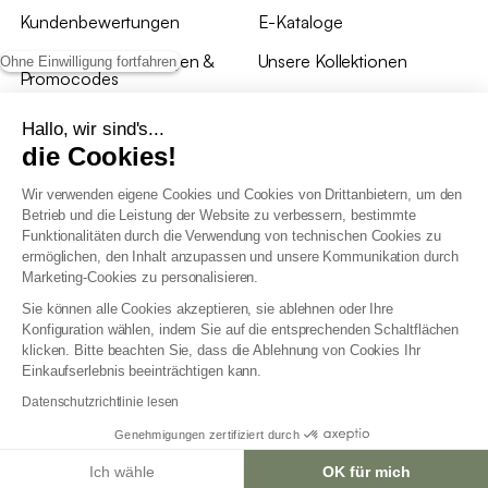
Kundenbewertungen
E-Kataloge
*Angebotsbedingungen &
Unsere Kollektionen
Ohne Einwilligung fortfahren
Promocodes
Bewertungen von sweeek
Hallo, wir sind's...
die Cookies!
Unsere Geschäfte
Wir verwenden eigene Cookies und Cookies von Drittanbietern, um den
Betrieb und die Leistung der Website zu verbessern, bestimmte
Funktionalitäten durch die Verwendung von technischen Cookies zu
ermöglichen, den Inhalt anzupassen und unsere Kommunikation durch
Marketing-Cookies zu personalisieren.
Allgemeine Geschäftsbedingungen
Sie können alle Cookies akzeptieren, sie ablehnen oder Ihre
AGB Treueprogramm
Konfiguration wählen, indem Sie auf die entsprechenden Schaltflächen
Datenschutzrichtlinien
klicken. Bitte beachten Sie, dass die Ablehnung von Cookies Ihr
Allgemeine Geschäftsbedingungen für Geschäftskunden
Einkaufserlebnis beeinträchtigen kann.
Erklärung zur Barrierefreiheit
Datenschutzrichtlinie lesen
Genehmigungen zertifiziert durch
Ich wähle
OK für mich