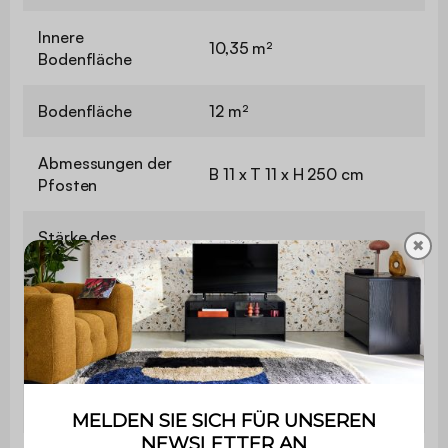
Innere
10,35 m²
Bodenfläche
Bodenfläche
12 m²
Abmessungen der
B 11 x T 11 x H 250 cm
Pfosten
Stärke des
✖
1,4 / 1,5 mm
Aluminiums
Abmessungen der
L 294 x P 17 x H 3 cm
Lamellen
Bewegungsradius
0 bis 90 Grad
der Lamellen