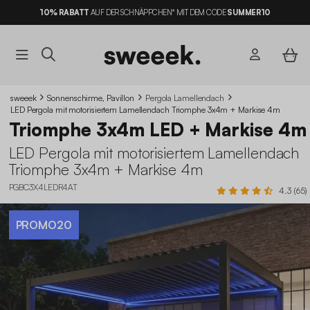
10% RABATT
AUF DER SCHNÄPPCHEN* MIT DEM CODE
SUMMER10
sweeek
Sonnenschirme, Pavillon
Pergola Lamellendach
LED Pergola mit motorisiertem Lamellendach Triomphe 3x4m + Markise 4m
Triomphe 3x4m LED + Markise 4m
LED Pergola mit motorisiertem Lamellendach
Triomphe 3x4m + Markise 4m
PGBC3X4LEDR4AT
4.3 (65)
PROMO20