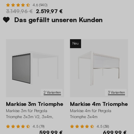
Lamellenwänden 130 cm
4.6 (940)
3.149,96 €
2.519,97 €
Das gefällt unseren Kunden
Neu
2 Varianten
3 Varianten
Markise 3m Triomphe
Markise 4m Triomphe
Markise 3m für Pergola
Markise 4m für Pergola
Triomphe 3x3m V2, 3x4m,
Triomphe 3x4m
3x6m
4.5 (79)
4.5 (38)
599,99 €
699,99 €