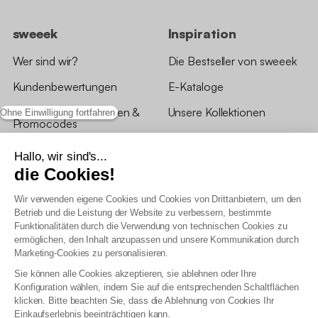
sweeek
Inspiration
Wer sind wir?
Die Bestseller von sweeek
Kundenbewertungen
E-Kataloge
*Angebotsbedingungen &
Unsere Kollektionen
Ohne Einwilligung fortfahren
Promocodes
Bewertungen von sweeek
Hallo, wir sind's...
die Cookies!
Unsere Geschäfte
Wir verwenden eigene Cookies und Cookies von Drittanbietern, um den
Betrieb und die Leistung der Website zu verbessern, bestimmte
Funktionalitäten durch die Verwendung von technischen Cookies zu
ermöglichen, den Inhalt anzupassen und unsere Kommunikation durch
Marketing-Cookies zu personalisieren.
Allgemeine Geschäftsbedingungen
Sie können alle Cookies akzeptieren, sie ablehnen oder Ihre
AGB Treueprogramm
Konfiguration wählen, indem Sie auf die entsprechenden Schaltflächen
Datenschutzrichtlinien
klicken. Bitte beachten Sie, dass die Ablehnung von Cookies Ihr
Allgemeine Geschäftsbedingungen für Geschäftskunden
Einkaufserlebnis beeinträchtigen kann.