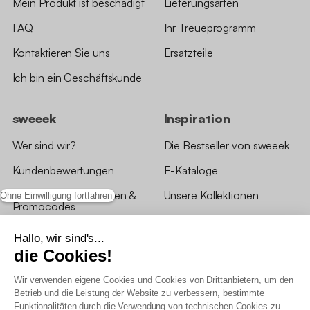
Mein Produkt ist beschädigt
Lieferungsarten
FAQ
Ihr Treueprogramm
Kontaktieren Sie uns
Ersatzteile
Ich bin ein Geschäftskunde
sweeek
Inspiration
Wer sind wir?
Die Bestseller von sweeek
Kundenbewertungen
E-Kataloge
*Angebotsbedingungen &
Unsere Kollektionen
Ohne Einwilligung fortfahren
Promocodes
Bewertungen von sweeek
Hallo, wir sind's...
die Cookies!
Unsere Geschäfte
Wir verwenden eigene Cookies und Cookies von Drittanbietern, um den
Betrieb und die Leistung der Website zu verbessern, bestimmte
Funktionalitäten durch die Verwendung von technischen Cookies zu