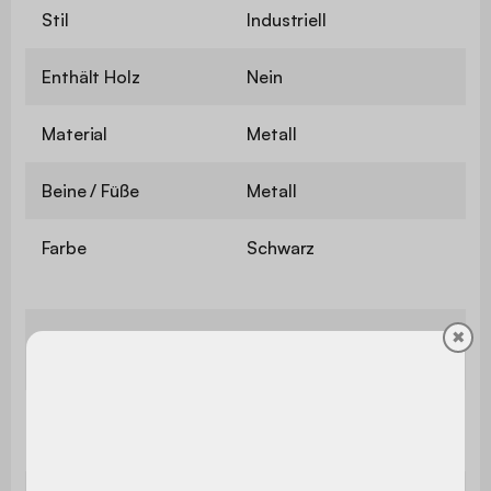
Stil
Industriell
Enthält Holz
Nein
Material
Metall
Beine / Füße
Metall
Farbe
Schwarz
Anzahl der
✖
Ohne Türen
Türen
Anzahl der
6
Regalböden