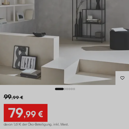
99
,99 €
79
,99 €
davon 1,61 € der Öko-Beteiligung
.
inkl. Mwst.