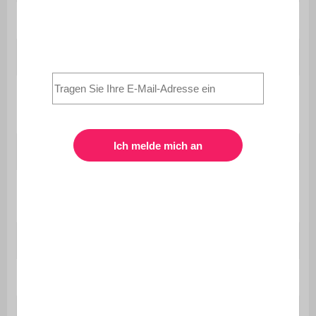
Gewicht
27,5 kg
Maximale Belastung
35 kg
Enthält Holz
Nein
Garantie
2 Jahre
Nur für den
Verwendung
Privatgebrauch
Verstellbare Füße
Ja
Abmessungen
B 40 x T 35 x H 160 cm
Abmessungen der