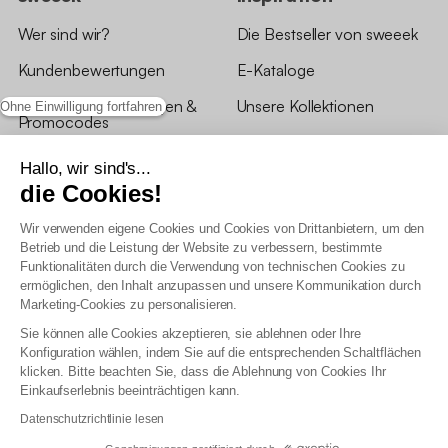
Wer sind wir?
Die Bestseller von sweeek
Kundenbewertungen
E-Kataloge
*Angebotsbedingungen &
Unsere Kollektionen
Ohne Einwilligung fortfahren
Promocodes
Bewertungen von sweeek
Hallo, wir sind's...
die Cookies!
Unsere Geschäfte
Wir verwenden eigene Cookies und Cookies von Drittanbietern, um den
Betrieb und die Leistung der Website zu verbessern, bestimmte
Funktionalitäten durch die Verwendung von technischen Cookies zu
ermöglichen, den Inhalt anzupassen und unsere Kommunikation durch
Marketing-Cookies zu personalisieren.
Allgemeine Geschäftsbedingungen
Sie können alle Cookies akzeptieren, sie ablehnen oder Ihre
AGB Treueprogramm
Konfiguration wählen, indem Sie auf die entsprechenden Schaltflächen
Datenschutzrichtlinien
klicken. Bitte beachten Sie, dass die Ablehnung von Cookies Ihr
Allgemeine Geschäftsbedingungen für Geschäftskunden
Einkaufserlebnis beeinträchtigen kann.
Erklärung zur Barrierefreiheit
Datenschutzrichtlinie lesen