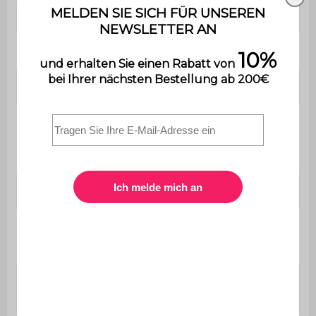
110 kg
Belastung
Verwendung
Innenbereich
Garantie
2 Jahre
Der Aufbau ist sehr einfach,
Montage
eine Bedienungsanleitung
wird mitgeliefert.
Gewicht
16,5 kg
B 81 x T 80 x H 80 / 65 cm
Abmessungen
(mit / ohne Rückenkissen)
B 60 x T 47 / 60 cm (mit /
Sitzmaße
ohne Rückenkissen)