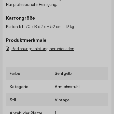
Nur professionelle Reinigung.
Kartongröße
Karton 1: L 70 x B 62 x H 52 cm - 19 kg
Produktmerkmale
Bedienungsanleitung herunterladen
Farbe
Senfgelb
Kategorie
Armlehnstuhl
Stil
Vintage
Anzahl der Plätze
1