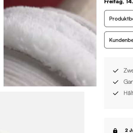
Freitag, 14
Produktb
Kundenb
Zwe
Gan
Häl
2 J