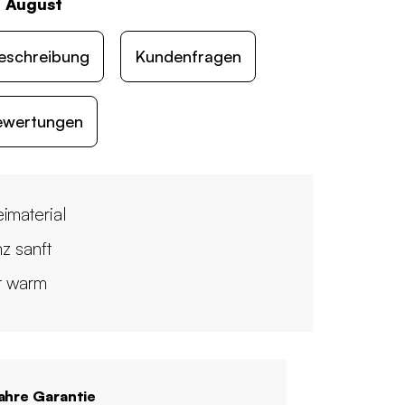
. August
eschreibung
Kundenfragen
ewertungen
imaterial
z sanft
t warm
ahre Garantie