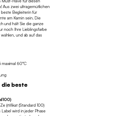
n Must-Have für diesen
x! Aus zwei ultragemütlichen
e beste Begleiterin für
te am Kamin sein. Die
ch und hält Sie die ganze
r noch Ihre Lieblingsfarbe
 wählen, und ab auf das
i maximal 60°C
gung
 die beste
rd100)
e (rtifikat (Standard 100)
Label wird in jeder Phase