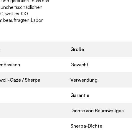
 und garantiert, dass das
sundheitsschädlichen
0, weil es 100
em beauftragten Labor
e
Größe
enössisch
Gewicht
oll-Gaze / Sherpa
Verwendung
Garantie
Dichte von Baumwollgas
Sherpa-Dichte