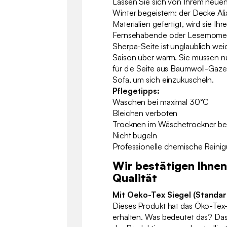
Lassen Sie sich von Ihrem neue
Winter begeistern: der Decke Ali
Materialien gefertigt, wird sie Ihr
Fernsehabende oder Lesemomen
Sherpa-Seite ist unglaublich wei
Saison über warm. Sie müssen nu
für die Seite aus Baumwoll-Gaze
Sofa, um sich einzukuscheln.
Pflegetipps:
Waschen bei maximal 30°C
Bleichen verboten
Trocknen im Wäschetrockner be
Nicht bügeln
Professionelle chemische Reini
Wir bestätigen Ihnen
Qualität
Mit Oeko-Tex Siegel (Standa
Dieses Produkt hat das Öko-Tex-Z
erhalten. Was bedeutet das? Das 