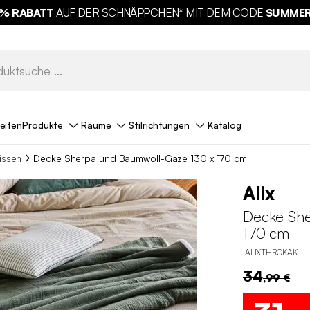
% RABATT
AUF DER SCHNÄPPCHEN* MIT DEM CODE
SUMMER
eiten
Produkte
Räume
Stilrichtungen
Katalog
issen
Decke Sherpa und Baumwoll-Gaze 130 x 170 cm
Alix
Decke She
170 cm
IALIXTHROKAK
34
,99 €