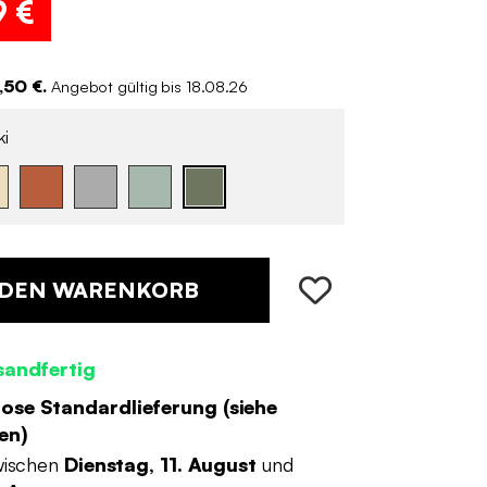
9 €
,50 €.
Angebot gültig bis 18.08.26
i
 DEN WARENKORB
sandfertig
ose Standardlieferung (
siehe
en
)
wischen
Dienstag, 11. August
und