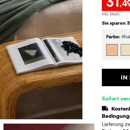
31
,4
inkl. Mwst.
Sie sparen 3
Farbe:
Khak
IN
Sofort ver
Kostenl
Bedingung
Lieferung z