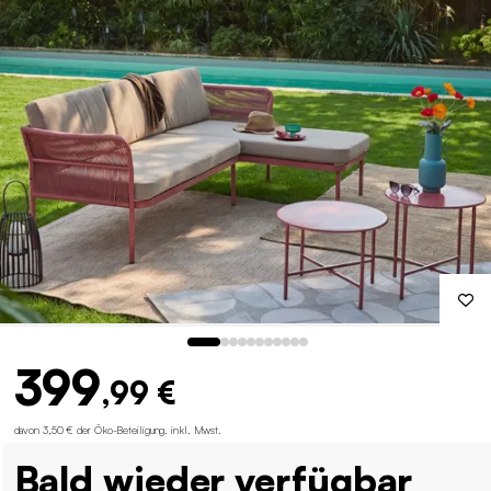
399
,99 €
davon 3,50 € der Öko-Beteiligung
.
inkl. Mwst.
Bald wieder verfügbar