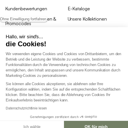
Kundenbewertungen
E-Kataloge
*Angebotsbedingungen &
Unsere Kollektionen
Ohne Einwilligung fortfahren
Promocodes
Bewertungen von sweeek
Hallo, wir sind's...
die Cookies!
Unsere Geschäfte
Wir verwenden eigene Cookies und Cookies von Drittanbietern, um den
Betrieb und die Leistung der Website zu verbessern, bestimmte
Funktionalitäten durch die Verwendung von technischen Cookies zu
ermöglichen, den Inhalt anzupassen und unsere Kommunikation durch
Marketing-Cookies zu personalisieren.
Allgemeine Geschäftsbedingungen
Sie können alle Cookies akzeptieren, sie ablehnen oder Ihre
AGB Treueprogramm
Konfiguration wählen, indem Sie auf die entsprechenden Schaltflächen
Datenschutzrichtlinien
klicken. Bitte beachten Sie, dass die Ablehnung von Cookies Ihr
Allgemeine Geschäftsbedingungen für Geschäftskunden
Einkaufserlebnis beeinträchtigen kann.
Erklärung zur Barrierefreiheit
Datenschutzrichtlinie lesen
Genehmigungen zertifiziert durch
Ich wähle
OK für mich