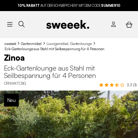
10% RABATT
AUF DER SCHNÄPPCHEN* MIT DEM CODE
SUMMER10
sweeek
Gartenmöbel
Loungemöbel, Gartenlounge
Eck-Gartenlounge aus Stahl mit Seilbespannung für 4 Personen
Zinoa
Eck-Gartenlounge aus Stahl mit
Seilbespannung für 4 Personen
CRNWKTCBG
3.3 (3)
Neu