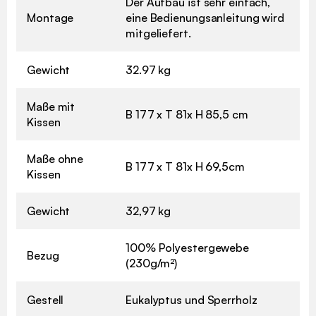
Der Aufbau ist sehr einfach,
Montage
eine Bedienungsanleitung wird
mitgeliefert.
Gewicht
32.97 kg
Maße mit
B 177 x T 81x H 85,5 cm
Kissen
Maße ohne
B 177 x T 81x H 69,5cm
Kissen
Gewicht
32,97 kg
100% Polyestergewebe
Bezug
(230g/m²)
Gestell
Eukalyptus und Sperrholz