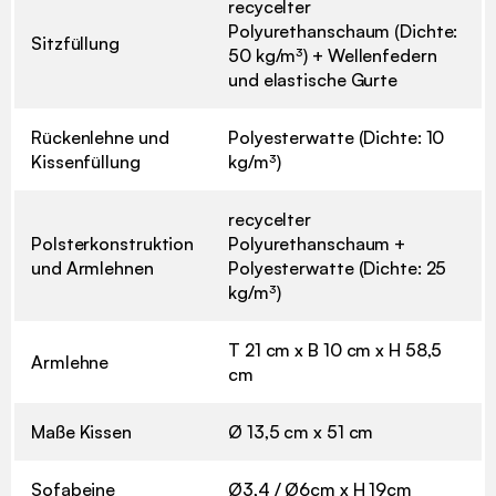
recycelter
Polyurethanschaum (Dichte:
Sitzfüllung
50 kg/m³) + Wellenfedern
und elastische Gurte
Rückenlehne und
Polyesterwatte (Dichte: 10
Kissenfüllung
kg/m³)
recycelter
Polsterkonstruktion
Polyurethanschaum +
und Armlehnen
Polyesterwatte (Dichte: 25
kg/m³)
T 21 cm x B 10 cm x H 58,5
Armlehne
cm
Maße Kissen
Ø 13,5 cm x 51 cm
Sofabeine
Ø3,4 / Ø6cm x H 19cm