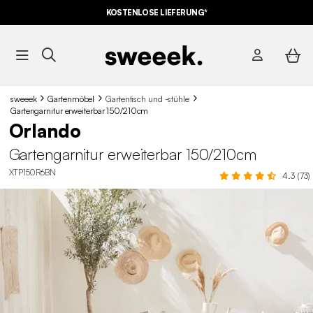
KOSTENLOSE LIEFERUNG*
sweeek
Gartenmöbel
Gartentisch und -stühle
Gartengarnitur erweiterbar 150/210cm
Orlando
Gartengarnitur erweiterbar 150/210cm
XTP150R6BN
4.3 (73)