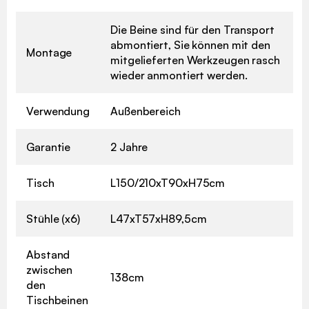
Die Beine sind für den Transport
abmontiert, Sie können mit den
Montage
mitgelieferten Werkzeugen rasch
wieder anmontiert werden.
Verwendung
Außenbereich
Garantie
2 Jahre
Tisch
L150/210xT90xH75cm
Stühle (x6)
L47xT57xH89,5cm
Abstand
zwischen
138cm
den
Tischbeinen