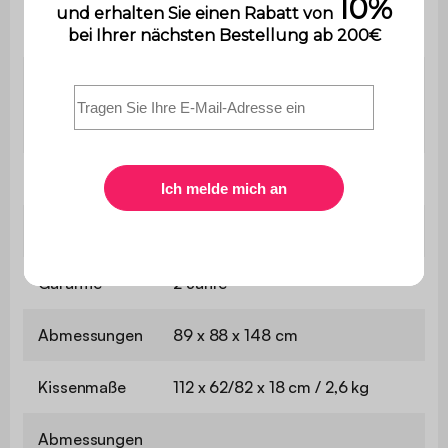
Maximale
110 kg
Belastung
Der Aufbau ist sehr einfach,
Montage
eine Bedienungsanleitung wird
mitgeliefert.
Enthält Holz
Nein
Verwendung
Außenbereich
Garantie
2 Jahre
Abmessungen
89 x 88 x 148 cm
Kissenmaße
112 x 62/82 x 18 cm / 2,6 kg
Abmessungen