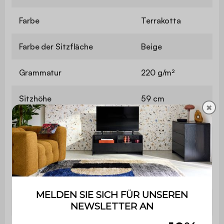
Farbe
Terrakotta
Farbe der Sitzfläche
Beige
Grammatur
220 g/m²
Sitzhöhe
59 cm
✖
Stärke der
18 cm
Sitzfläche
Armlehne
Nein
Gewicht
15,4 kg