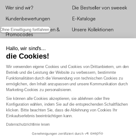
Wer sind wir?
Die Bestseller von sweeek
Kundenbewertungen
E-Kataloge
*Angebotsbedingungen &
Unsere Kollektionen
Ohne Einwilligung fortfahren
Promocodes
Bewertungen von sweeek
Hallo, wir sind's...
die Cookies!
Unsere Geschäfte
Wir verwenden eigene Cookies und Cookies von Drittanbietern, um den
Betrieb und die Leistung der Website zu verbessern, bestimmte
Funktionalitäten durch die Verwendung von technischen Cookies zu
ermöglichen, den Inhalt anzupassen und unsere Kommunikation durch
Marketing-Cookies zu personalisieren.
Allgemeine Geschäftsbedingungen
Sie können alle Cookies akzeptieren, sie ablehnen oder Ihre
AGB Treueprogramm
Konfiguration wählen, indem Sie auf die entsprechenden Schaltflächen
Datenschutzrichtlinien
klicken. Bitte beachten Sie, dass die Ablehnung von Cookies Ihr
Allgemeine Geschäftsbedingungen für Geschäftskunden
Einkaufserlebnis beeinträchtigen kann.
Erklärung zur Barrierefreiheit
Datenschutzrichtlinie lesen
Genehmigungen zertifiziert durch