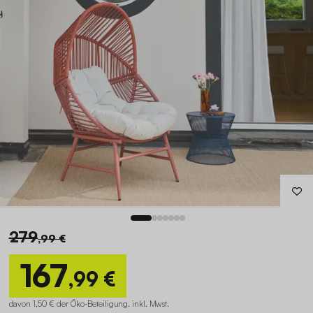
279
,99 €
167
,99 €
davon 1,50 € der Öko-Beteiligung
.
inkl. Mwst.