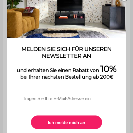
Gewicht
79,4 kg
Der Aufbau ist sehr einfach,
Montage
eine Bedienungsanleitung wird
mitgeliefert.
Verwendung
Außenbereich
Garantie
2 Jahre
Abmessungen
193 x 73,5 x 65 cm / 29 kg
Sofa
Sessel (x2)
64 x 73,5 x 65 cm / 10,5 kg
Tisch 1
89 x 89 x 33,5 cm / 7 kg