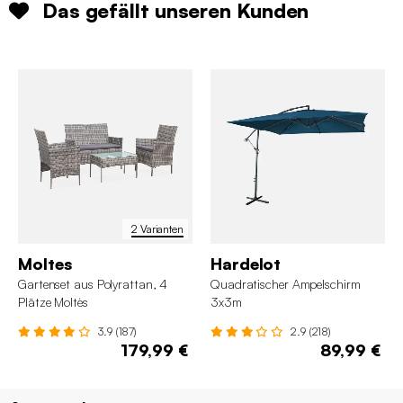
Das gefällt unseren Kunden
2 Varianten
Moltes
Hardelot
Gartenset aus Polyrattan, 4
Quadratischer Ampelschirm
Plätze Moltès
3x3m
3.9 (187)
2.9 (218)
179,99 €
89,99 €