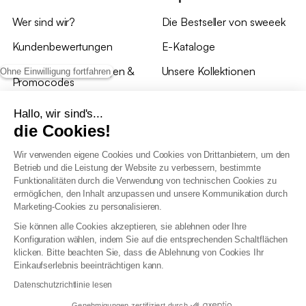
Wer sind wir?
Die Bestseller von sweeek
Kundenbewertungen
E-Kataloge
*Angebotsbedingungen &
Unsere Kollektionen
Ohne Einwilligung fortfahren
Promocodes
Bewertungen von sweeek
Hallo, wir sind's...
die Cookies!
Unsere Geschäfte
Wir verwenden eigene Cookies und Cookies von Drittanbietern, um den
Betrieb und die Leistung der Website zu verbessern, bestimmte
Funktionalitäten durch die Verwendung von technischen Cookies zu
ermöglichen, den Inhalt anzupassen und unsere Kommunikation durch
Marketing-Cookies zu personalisieren.
Allgemeine Geschäftsbedingungen
Sie können alle Cookies akzeptieren, sie ablehnen oder Ihre
AGB Treueprogramm
Konfiguration wählen, indem Sie auf die entsprechenden Schaltflächen
Datenschutzrichtlinien
klicken. Bitte beachten Sie, dass die Ablehnung von Cookies Ihr
Allgemeine Geschäftsbedingungen für Geschäftskunden
Einkaufserlebnis beeinträchtigen kann.
Erklärung zur Barrierefreiheit
Datenschutzrichtlinie lesen
Genehmigungen zertifiziert durch