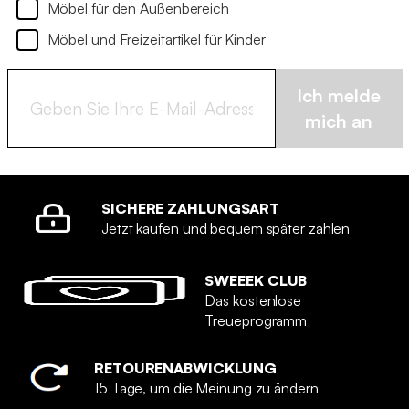
Möbel für den Außenbereich
Möbel und Freizeitartikel für Kinder
Ich melde
mich an
SICHERE ZAHLUNGSART
Jetzt kaufen und bequem später zahlen
SWEEEK CLUB
Das kostenlose
Treueprogramm
RETOURENABWICKLUNG
15 Tage, um die Meinung zu ändern