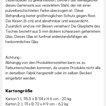
dieses Gartensets aus verzinktem Stahl, der mit einer
pulverbeschichteten Farbe überzogen ist. Diese
Behandlung bietet größtmöglichen Schutz gegen Rost.
Die Kissen (6 cm) sind abnehmbar und wasserdicht.
Zusätzlich sind sie mit Biesen versehen! Die Glasplatte des
Tisches besteht aus 5 mm dickem schwarzem gehärtetem
Glas. Dieses Glas ist fünfmal widerstandsfähiger als
herkömmliches Glas.
Achtung :
Abhängig von den Produktionsstätten kann es zu
Farbunterschieden kommen, da unsere Produkte nicht alle
in derselben Fabrik hergestellt oder im selben Becken
eingefärbt werden.
Kartongröße
Karton 1: L 115.5 x B 114 x H 6 cm - 20 kg
Karton 2: L 111 x B 72 x H 9 cm - 6.2 kg