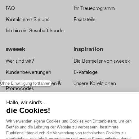
FAQ
Ihr Treueprogramm
Kontaktieren Sie uns
Ersatzteile
Ich bin ein Geschäftskunde
sweeek
Inspiration
Wer sind wir?
Die Bestseller von sweeek
Kundenbewertungen
E-Kataloge
*Angebotsbedingungen &
Unsere Kollektionen
Ohne Einwilligung fortfahren
Promocodes
Bewertungen von sweeek
Hallo, wir sind's...
die Cookies!
Unsere Geschäfte
Wir verwenden eigene Cookies und Cookies von Drittanbietern, um den
Betrieb und die Leistung der Website zu verbessern, bestimmte
Funktionalitäten durch die Verwendung von technischen Cookies zu
ermöglichen, den Inhalt anzupassen und unsere Kommunikation durch