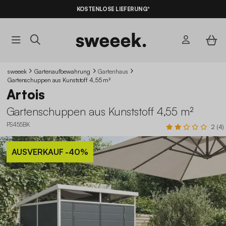
10% RABATT
AUF DER SCHNÄPPCHEN* MIT DEM CODE
KOSTENLOSE LIEFERUNG*
SUMMER10
sweeek
Gartenaufbewahrung
Gartenhaus
Gartenschuppen aus Kunststoff 4,55 m²
Artois
Gartenschuppen aus Kunststoff 4,55 m²
PS455BK
2 (4)
AUSVERKAUF
-40%