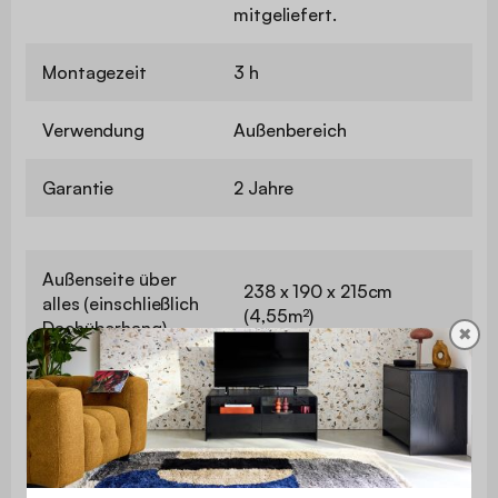
mitgeliefert.
Montagezeit
3 h
Verwendung
Außenbereich
Garantie
2 Jahre
Außenseite über
238 x 190 x 215cm
alles (einschließlich
(4,55m²)
Dachüberhang)
✖
Außen
238 x 190cm (4,55m²)
Innen
225x177cm (4m²)