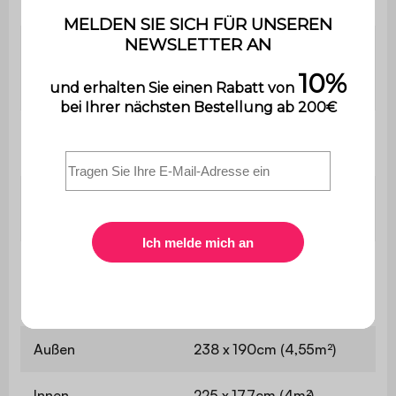
Benötigte Fläche
238 x 192cm
Mit Vorhängeschloss
Schließen
möglich (nicht im
Lieferumfang enthalten)
Dicke der
0,4mm (verzinkter Stahl)
Dachkonstruktion
Dicke der
1,2mm (Aluminium)
Wandstruktur
Außenseite über
238 x 190 x 215cm
alles (einschließlich
(4,55m²)
Dachüberhang)
Außen
238 x 190cm (4,55m²)
Innen
225 x 177cm (4m²)