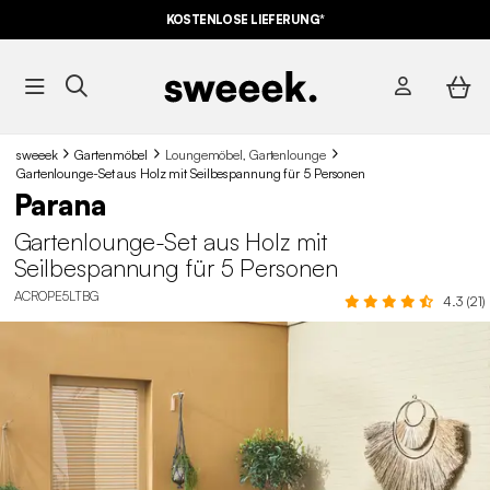
10% RABATT
AUF DER SCHNÄPPCHEN* MIT DEM CODE
KOSTENLOSE LIEFERUNG*
SUMMER10
sweeek
Gartenmöbel
Loungemöbel, Gartenlounge
Gartenlounge-Set aus Holz mit Seilbespannung für 5 Personen
Parana
Gartenlounge-Set aus Holz mit
Seilbespannung für 5 Personen
ACROPE5LTBG
4.3 (21)