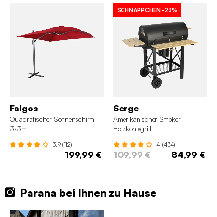
SCHNÄPPCHEN
-23%
Falgos
Serge
Quadratischer Sonnenschirm
Amerikanischer Smoker
3x3m
Holzkohlegrill
3.9 (112)
4 (434)
199,99 €
109,99 €
84,99 €
Parana bei Ihnen zu Hause