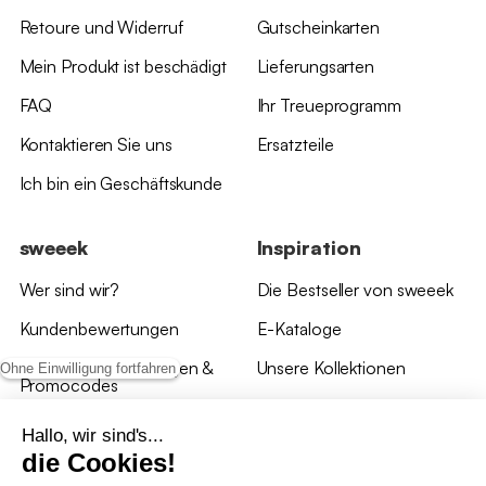
Retoure und Widerruf
Gutscheinkarten
Mein Produkt ist beschädigt
Lieferungsarten
FAQ
Ihr Treueprogramm
Kontaktieren Sie uns
Ersatzteile
Ich bin ein Geschäftskunde
sweeek
Inspiration
Wer sind wir?
Die Bestseller von sweeek
Kundenbewertungen
E-Kataloge
*Angebotsbedingungen &
Unsere Kollektionen
Ohne Einwilligung fortfahren
Promocodes
Bewertungen von sweeek
Hallo, wir sind's...
die Cookies!
Unsere Geschäfte