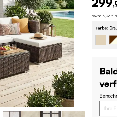
299
,
davon 5,96 € d
Farbe:
Brau
Bal
ver
Benachr