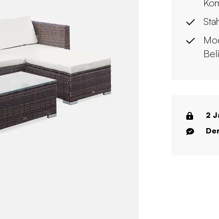
Kom
Sta
Mod
Bel
2 J
Der