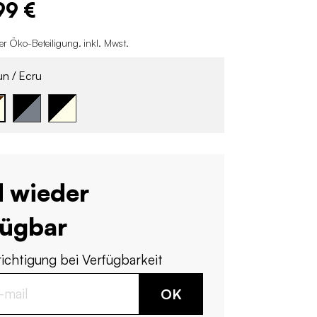
99 €
er Öko-Beteiligung
.
inkl. Mwst.
n / Ecru
d wieder
fügbar
ichtigung bei Verfügbarkeit
OK