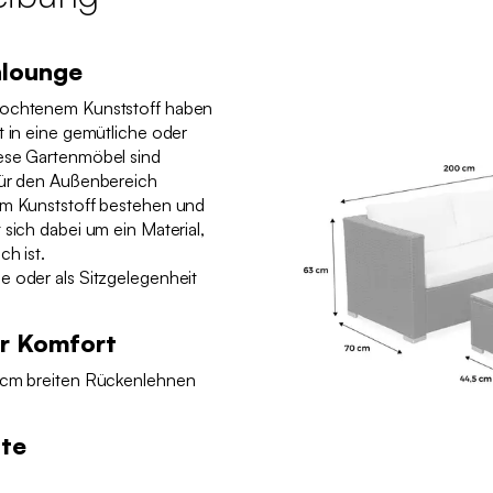
nlounge
lochtenem Kunststoff haben
t in eine gemütliche oder
iese Gartenmöbel sind
für den Außenbereich
em Kunststoff bestehen und
 sich dabei um ein Material,
ch ist.
e oder als Sitzgelegenheit
hr Komfort
5 cm breiten Rückenlehnen
lte