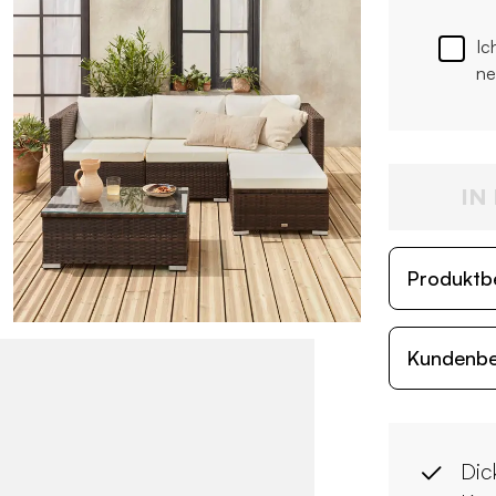
Ic
ne
IN
Produktb
Kundenb
Dic