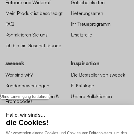
Retoure und Widerruf
Gutscheinkarten
Mein Produkt ist beschädigt
Lieferungsarten
FAQ
Ihr Treueprogramm
Kontaktieren Sie uns
Ersatzteile
Ich bin ein Geschäftskunde
sweeek
Inspiration
Wer sind wir?
Die Bestseller von sweeek
Kundenbewertungen
E-Kataloge
*Angebotsbedingungen &
Unsere Kollektionen
Ohne Einwilligung fortfahren
Promocodes
Bewertungen von sweeek
Hallo, wir sind's...
die Cookies!
Unsere Geschäfte
Wir verwenden eigene Cookies und Cookies von Drittanbietern, um den