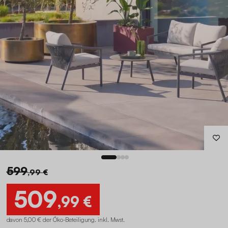
599
,99 €
509
,99 €
davon 5,00 € der Öko-Beteiligung
.
inkl. Mwst.