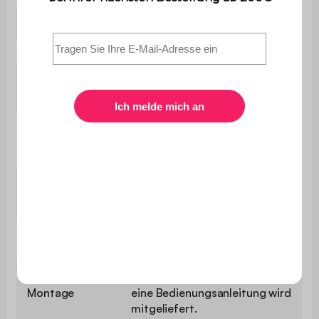
Sitztiefe
53 cm
Länge des
75 cm
Tisches
Breite des
75 cm
Tisches
Maximale
110 kg pro Sitzplatz
Belastung
Enthält Holz
Nein
Der Aufbau ist sehr einfach,
Montage
eine Bedienungsanleitung wird
mitgeliefert.