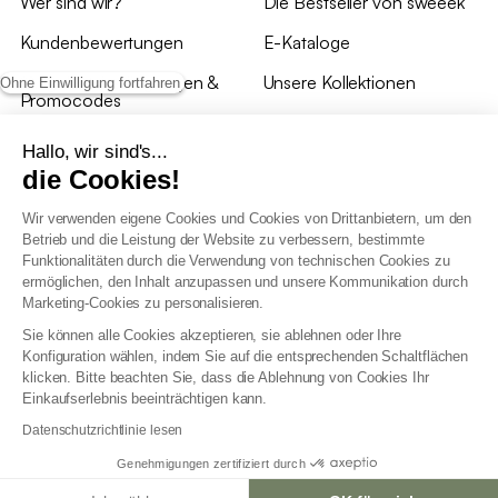
Wer sind wir?
Die Bestseller von sweeek
Kundenbewertungen
E-Kataloge
*Angebotsbedingungen &
Unsere Kollektionen
Ohne Einwilligung fortfahren
Promocodes
Bewertungen von sweeek
Hallo, wir sind's...
die Cookies!
Unsere Geschäfte
Wir verwenden eigene Cookies und Cookies von Drittanbietern, um den
Betrieb und die Leistung der Website zu verbessern, bestimmte
Funktionalitäten durch die Verwendung von technischen Cookies zu
ermöglichen, den Inhalt anzupassen und unsere Kommunikation durch
Marketing-Cookies zu personalisieren.
Allgemeine Geschäftsbedingungen
Sie können alle Cookies akzeptieren, sie ablehnen oder Ihre
AGB Treueprogramm
Konfiguration wählen, indem Sie auf die entsprechenden Schaltflächen
Datenschutzrichtlinien
klicken. Bitte beachten Sie, dass die Ablehnung von Cookies Ihr
Allgemeine Geschäftsbedingungen für Geschäftskunden
Einkaufserlebnis beeinträchtigen kann.
Erklärung zur Barrierefreiheit
Datenschutzrichtlinie lesen
Genehmigungen zertifiziert durch