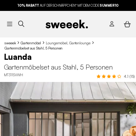
10% RABATT
AUF DER SCHNÄPPCHEN* MIT DEM CODE
SUMMER10
sweeek
Gartenmöbel
Loungemöbel, Gartenlounge
Gartenmöbelset aus Stahl, 5 Personen
Luanda
Gartenmöbelset aus Stahl, 5 Personen
MT311SVWH
4.1 (15)