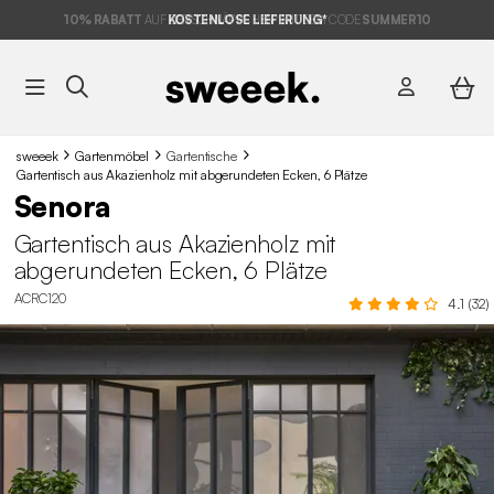
10% RABATT
AUF DER SCHNÄPPCHEN* MIT DEM CODE
KOSTENLOSE LIEFERUNG*
SUMMER10
sweeek
Gartenmöbel
Gartentische
Gartentisch aus Akazienholz mit abgerundeten Ecken, 6 Plätze
Senora
Gartentisch aus Akazienholz mit
abgerundeten Ecken, 6 Plätze
ACRC120
4.1 (32)