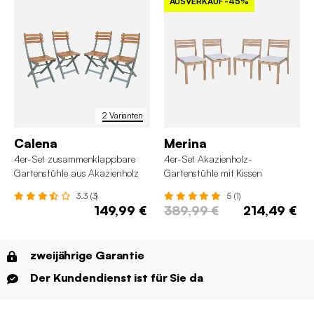
AUSVERKAUF
-45%
2 Varianten
Calena
Merina
4er-Set zusammenklappbare
4er-Set Akazienholz-
Gartenstühle aus Akazienholz
Gartenstühle mit Kissen
3.3 (3)
5 (1)
149,99 €
389,99 €
214,49 €
zweijährige Garantie
Der Kundendienst ist für Sie da