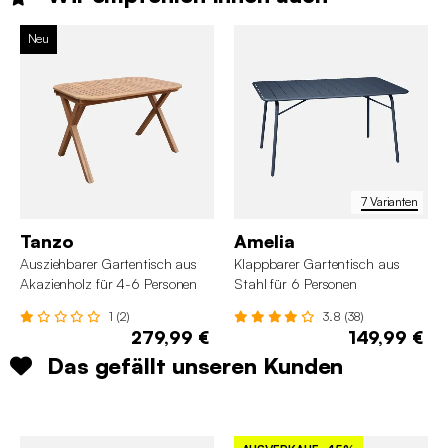
Neu
7 Varianten
Tanzo
Amelia
Ausziehbarer Gartentisch aus
Klappbarer Gartentisch aus
Akazienholz für 4-6 Personen
Stahl für 6 Personen
120/180cm
1 (2)
3.8 (38)
279,99 €
149,99 €
Das gefällt unseren Kunden