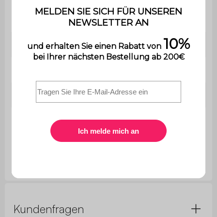
Montage
eine Bedienungsanleitung wird
mitgeliefert.
Verwendung
Außenbereich
Garantie
2 Jahre
Abmessungen
200 x 100 x 78 cm
Abstand
zwischen den
171 x 72 cm
Beinen
Kundenfragen