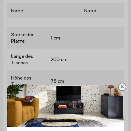
Farbe
Natur
Stärke der
1 cm
Platte
Länge des
200 cm
Tisches
Höhe des
78 cm
Tisches
✖
Enthält Holz
Ja
Gewicht
32 kg
Der Aufbau ist sehr einfach,