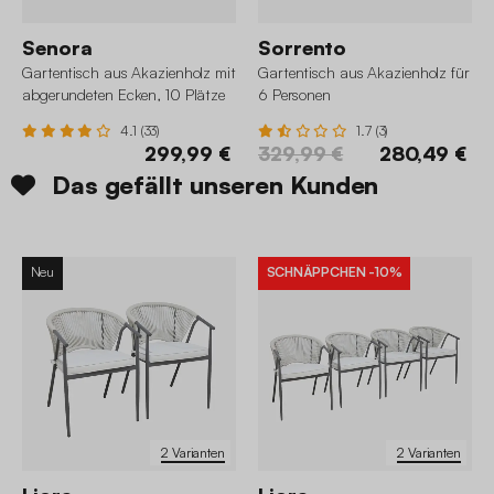
Senora
Sorrento
Gartentisch aus Akazienholz mit
Gartentisch aus Akazienholz für
abgerundeten Ecken, 10 Plätze
6 Personen
4.1 (33)
1.7 (3)
299,99 €
329,99 €
280,49 €
Das gefällt unseren Kunden
Neu
SCHNÄPPCHEN
-10%
2 Varianten
2 Varianten