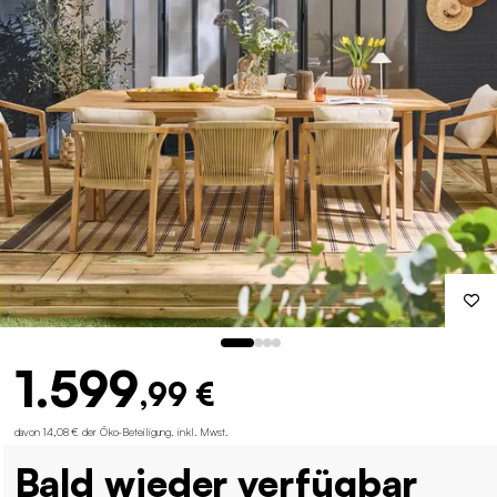
1.599
,99 €
davon 14,08 € der Öko-Beteiligung
.
inkl. Mwst.
Bald wieder verfügbar