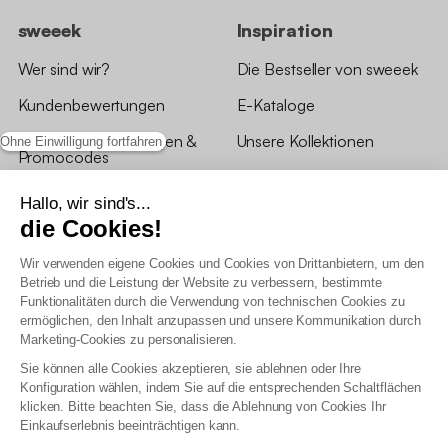
sweeek
Inspiration
Wer sind wir?
Die Bestseller von sweeek
Kundenbewertungen
E-Kataloge
*Angebotsbedingungen &
Unsere Kollektionen
Ohne Einwilligung fortfahren
Promocodes
Bewertungen von sweeek
Hallo, wir sind's...
die Cookies!
Unsere Geschäfte
Wir verwenden eigene Cookies und Cookies von Drittanbietern, um den
Betrieb und die Leistung der Website zu verbessern, bestimmte
Funktionalitäten durch die Verwendung von technischen Cookies zu
ermöglichen, den Inhalt anzupassen und unsere Kommunikation durch
Marketing-Cookies zu personalisieren.
Allgemeine Geschäftsbedingungen
Sie können alle Cookies akzeptieren, sie ablehnen oder Ihre
AGB Treueprogramm
Konfiguration wählen, indem Sie auf die entsprechenden Schaltflächen
Datenschutzrichtlinien
klicken. Bitte beachten Sie, dass die Ablehnung von Cookies Ihr
Allgemeine Geschäftsbedingungen für Geschäftskunden
Einkaufserlebnis beeinträchtigen kann.
Erklärung zur Barrierefreiheit