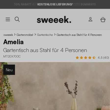
10% RABATT
AUF DER SCHNÄPPCHEN* MIT DEM CODE
KOSTENLOSE LIEFERUNG*
SUMMER10
sweeek
Gartenmöbel
Gartentische
Gartentisch aus Stahl für 4 Personen
Amelia
Gartentisch aus Stahl für 4 Personen
MT120X70OC
4.5 (40)
Neu