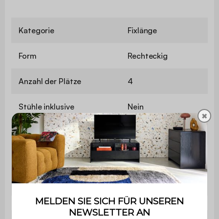
Kategorie
Fixlänge
Form
Rechteckig
Anzahl der Plätze
4
Stühle inklusive
Nein
✖
Material
Stahl
Pantone
16-0950TPG
Farbe
Ocker