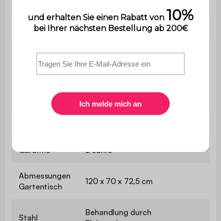
Enthält Holz
Nein
Gewicht
12,2 kg
Das Produkt wird als Bausatz
geliefert und wird von Ihnen
Montage
selbst zusammengebaut. Eine
Bedienungsanleitung wird
mitgeliefert.
Verwendung
Außenbereich
Garantie
2 Jahre
Abmessungen
120 x 70 x 72,5 cm
Gartentisch
Behandlung durch
Stahl