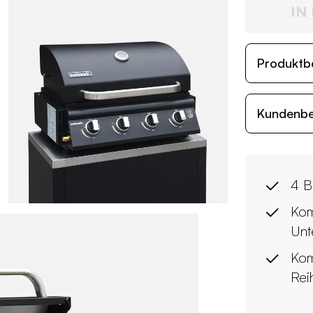
IN
Produktb
Kundenb
4 B
Kom
Unt
Kom
Rei