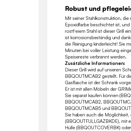
Robust und pflegelei
Mit seiner Stahlkonstruktion, die
Epoxidfarbe beschichtet ist, un
rostfreiem Stahl ist dieser Grill ei
ist korrosionsbeständig und dank
die Reinigung kinderleicht! Sie m
Minuten bei voller Leistung eing
Speisereste verbrannt werden.
Zusätzliche Informationen:
Dieser Grill wird auf unseren Sch
BBQOUTMCAB2 gestellt. Für die
Gasflasche ist der Schrank vorg
Er ist mit allen Möbeln der GRI
Sie separat kaufen können (B
BBQOUTMCAB2, BBQOUTMCA
BBQOUTMCAB5 und BBQOUT
Sie haben auch die Möglichkeit, 
(BBQOUTFULLGAZBKDE), mit ei
Hülle (BBQOUTCOVERBK) oder