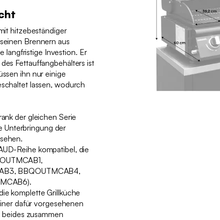
cht
 mit hitzebeständiger
d seinen Brennern aus
ne langfristige Investion. Er
 des Fettauffangbehälters ist
üssen ihn nur einige
eschaltet lassen, wodurch
rank der gleichen Serie
 Unterbringung der
esehen.
MAUD-Reihe kompatibel, die
BQOUTMCAB1,
B3, BBQOUTMCAB4,
MCAB6).
die komplette Grillküche
ner dafür vorgesehenen
 beides zusammen