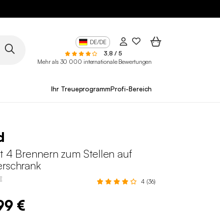
DE/DE
3,8 / 5
Mehr als 30 000 internationale Bewertungen
Ihr Treueprogramm
Profi-Bereich
d
it 4 Brennern zum Stellen auf
erschrank
E
4 (36)
99 €