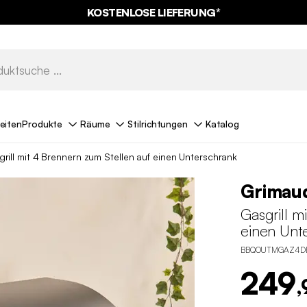
KOSTENLOSE LIEFERUNG*
eiten
Produkte
Räume
Stilrichtungen
Katalog
rill mit 4 Brennern zum Stellen auf einen Unterschrank
Grimau
Gasgrill m
einen Unt
BBQOUTMGAZ4D
249
,