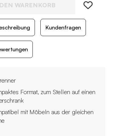
 DEN WARENKORB
eschreibung
Kundenfragen
ewertungen
renner
paktes Format, zum Stellen auf einen
erschrank
patibel mit Möbeln aus der gleichen
he