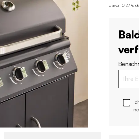
davon 0,27 € de
Bal
ver
Benachr
Ic
ne